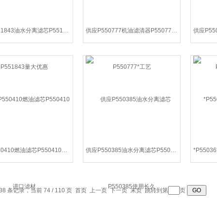
现货P551843油水分离滤芯P551843量大优惠
供应P550777机油滤清器P550777*工艺
供应P550410燃油滤芯P550410进口滤材
供应P550385油水分离滤芯P550385使用长久
38 条记录，当前 74 / 110 页
首页
上一页
下一页
末页
跳转到第
页