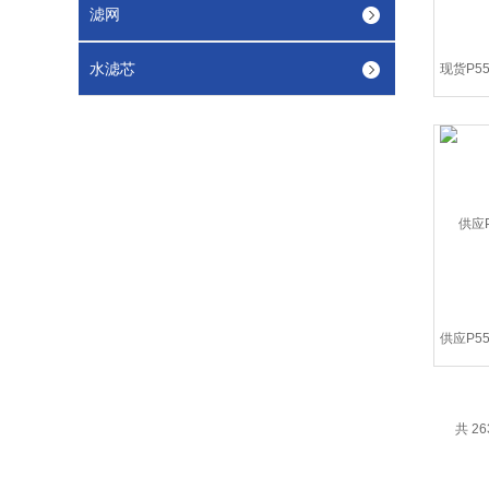
滤网
水滤芯
共 26