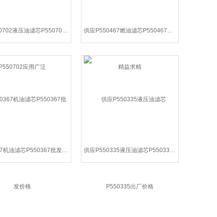
供应P550702液压油滤芯P550702应用广泛
供应P550467燃油滤芯P550467精益求精
*P550367机油滤芯P550367批发价格
供应P550335液压油滤芯P550335出厂价格