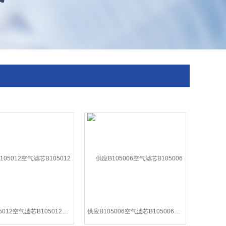
供应B105012空气滤芯B105012厂家现货销售
供应B105006空气滤芯B105006批发价格销售