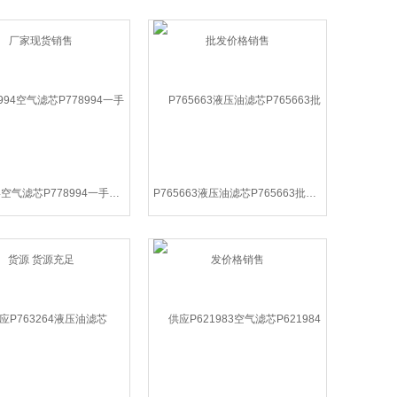
P778994空气滤芯P778994一手货源 货源充足
P765663液压油滤芯P765663批发价格销售