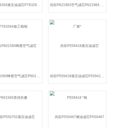
供应P763264液压油滤芯P763264做工精细
供应P621983空气滤芯P621984厂家*
供应P601560蜂窝空气滤芯P601560质优价廉
供应P559418液压油滤芯P559418 *格