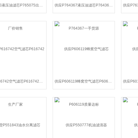
P765075液压油滤芯P765075出厂价销售
供应P764367液压油滤芯P764367一手货源
供应P616742空气滤芯P616742生产厂家
供应P606119蜂窝空气滤芯P606119质量达标