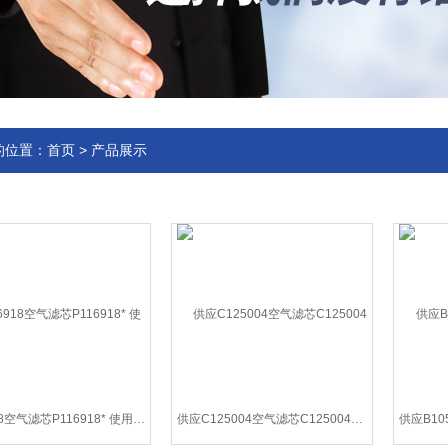
的位置：
首页
>
产品展示
P116918空气滤芯P116918* 使用长久
供应C125004空气滤芯C125004厂家规格齐全