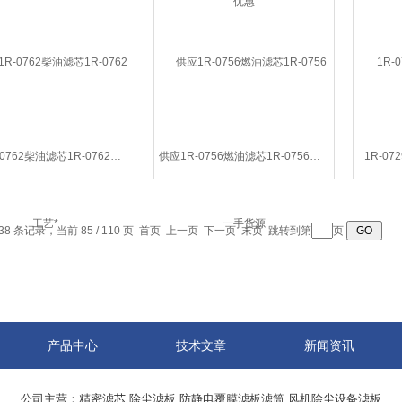
供应1R-0762柴油滤芯1R-0762工艺*
供应1R-0756燃油滤芯1R-0756一手货源
1R-07
38 条记录，当前 85 / 110 页
首页
上一页
下一页
末页
跳转到第
页
产品中心
技术文章
新闻资讯
公司主营：精密滤芯,除尘滤板,防静电覆膜滤板滤筒,风机除尘设备滤板