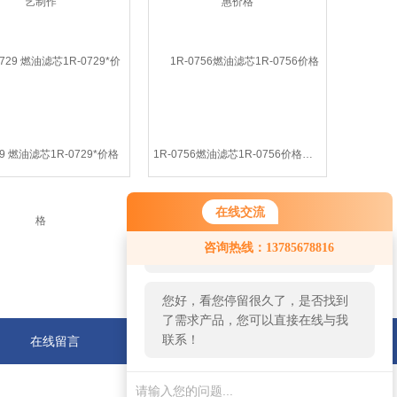
29 燃油滤芯1R-0729*价格
1R-0756燃油滤芯1R-0756价格适中 *工艺
在线交流
您好！欢迎前来咨询，很高兴为您
咨询热线：13785678816
服务，请问您要咨询什么问题呢？
您好，看您停留很久了，是否找到
了需求产品，您可以直接在线与我
联系！
在线留言
联系我们