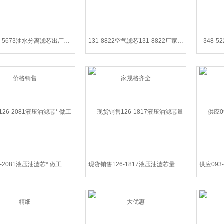
供应133-5673油水分离滤芯出厂价格销售
131-8822空气滤芯131-8822厂家规格齐全
348-5
供应126-2081液压油滤芯* 做工精细
现货销售126-1817液压油滤芯量大优惠