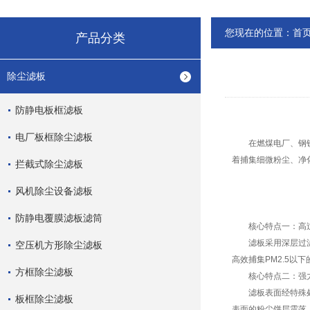
您现在的位置：
首
产品分类
除尘滤板
防静电板框滤板
电厂板框除尘滤板
在燃煤电厂、钢铁厂
着捕集细微粉尘、净
拦截式除尘滤板
风机除尘设备滤板
防静电覆膜滤板滤筒
核心特点一：高过
滤板采用深层过滤材
空压机方形除尘滤板
高效捕集PM2.5以
方框除尘滤板
核心特点二：强力
滤板表面经特殊处理
板框除尘滤板
表面的粉尘饼层震落