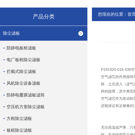
您现在的位置：
首
产品分类
除尘滤板
防静电板框滤板
电厂板框除尘滤板
P191920-016-
拦截式除尘滤板
空气滤芯的作用很简
风机除尘设备滤板
除，之后进入（进气
样的故障，其中典型
防静电覆膜滤板滤筒
空气滤芯作为发动机
还能保证有足够量的
空压机方形除尘滤板
方框除尘滤板
无论高温或严寒，只
板框除尘滤板
时，车内的空气会变