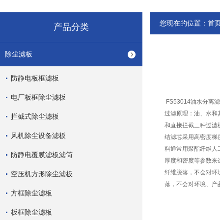
您现在的位置：
首
产品分类
除尘滤板
防静电板框滤板
电厂板框除尘滤板
FS53014油水分
过滤原理：油、水和
拦截式除尘滤板
和直接拦截三种过滤
风机除尘设备滤板
结滤芯采用高密度梯
料通常用聚酯纤维人
防静电覆膜滤板滤筒
厚度和密度等参数来
纤维脱落，不会对环
空压机方形除尘滤板
落，不会对环境、产
方框除尘滤板
板框除尘滤板