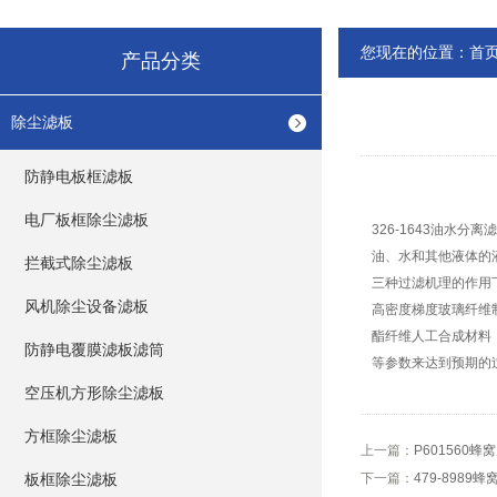
您现在的位置：
首
产品分类
除尘滤板
防静电板框滤板
电厂板框除尘滤板
326-1643油水分离
油、水和其他液体的
拦截式除尘滤板
三种过滤机理的作用
风机除尘设备滤板
高密度梯度玻璃纤维
酯纤维人工合成材料
防静电覆膜滤板滤筒
等参数来达到预期的
空压机方形除尘滤板
方框除尘滤板
上一篇：
P601560
板框除尘滤板
下一篇：
479-8989