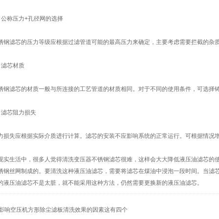
称压力+孔径网的选择
滤芯的压力等级应根据过滤管道可能的最高压力来确定，主要考虑需要拦截的杂质
滤芯材质
滤芯的材质一般与所连接的工艺管道的材质相同。对于不同的使用条件，可选择铸
滤芯阻力损失
失应根据实际介质进行计算。滤芯的安装不应影响系统的正常运行。可根据情况增
生活中，很多人觉得清洗变压器不锈钢滤芯很难，这样会大大降低液压油滤芯的使
锈钢丝网制成的。要清洗这种液压油滤芯，需要将滤芯在煤油中浸泡一段时间。当滤
的液压油滤芯不是太脏，就不能采用这种方法，仍然需要更换新的液压油滤芯。
影响空压机方形除尘滤板清洗效果的因素这有四个