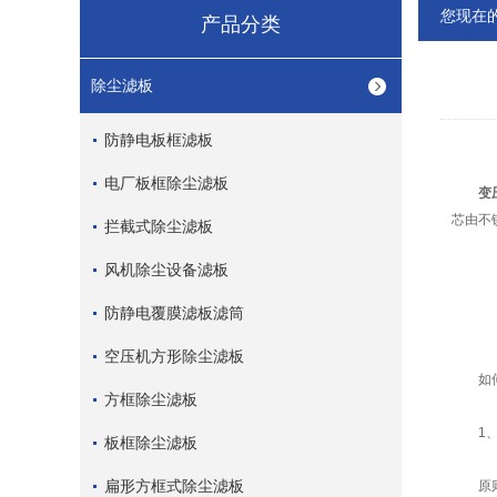
您现在
产品分类
除尘滤板
防静电板框滤板
电厂板框除尘滤板
变
芯由不
拦截式除尘滤板
风机除尘设备滤板
防静电覆膜滤板滤筒
空压机方形除尘滤板
如何选
方框除尘滤板
1、
板框除尘滤板
扁形方框式除尘滤板
原则上