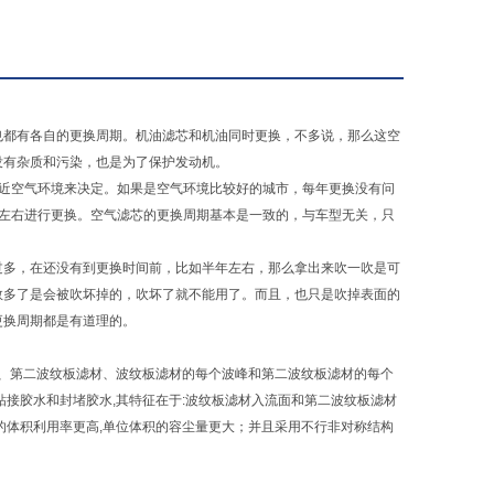
也都有各自的更换周期。机油滤芯和机油同时更换，不多说，那么这空
没有杂质和污染，也是为了保护发动机。
附近空气环境来决定。如果是空气环境比较好的城市，每年更换没有问
月左右进行更换。空气滤芯的更换周期基本是一致的，与车型无关，只
过多，在还没有到更换时间前，比如半年左右，那么拿出来吹一吹是可
数多了是会被吹坏掉的，吹坏了就不能用了。而且，也只是吹掉表面的
更换周期都是有道理的。
材、第二波纹板滤材、波纹板滤材的每个波峰和第二波纹板滤材的每个
接胶水和封堵胶水,其特征在于:波纹板滤材入流面和第二波纹板滤材
的体积利用率更高,单位体积的容尘量更大；并且采用不行非对称结构