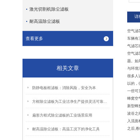
激光切割机除尘滤板
详
耐高温除尘滤板
空气滤
查看更多
车辆有
气滤芯
空气滤
题。如
相关文章
与环境
很多人
以的，
防静电板框滤板：消除风险，安全为本
一些可
蜂窝空
方框除尘滤板为工业洁净生产提供灵活可靠的过滤解决方案
新型蜂
波谷之
扁形方框式除尘滤板的工业场景应用
入流面
之后,
耐高温除尘滤板：高温工况下的净化工具