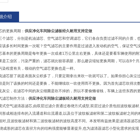
细介绍
芯的更换周期：
供应净化车间除尘滤板经久耐用支持定做
三个滤芯，分别是机油滤芯、空气滤芯和空调滤芯，它们各自负责过滤不同的介质，
应该多长时间更换一次呢？空气滤芯的主要作用是过滤进入发动机的空气，保证空气
芯基本的更换周期是每年更换一次或者1万公里左右更换，具体还是要看车辆使用的
果是工业区，污染严重的，滤芯就比较容易脏，那么建议缩短更换周期，可以在8个
污染程度有关，领动的空气滤芯更换也是一样。
说滤芯脏了就是表面灰尘积多了，只要定期拿出来吹一吹就可以了。如果你担心灰尘
但是到了该换的时间还是要换，不能继续吹一吹使用而不更换。因为首先滤芯吹得次
见灰尘，在滤芯中间的灰尘细菌是吹不掉的，所以不要偷懒省钱，车辆上这些东西的
气滤芯制作方法：
供应净化车间除尘滤板经久耐用支持定做
窝式空气滤清器滤芯,由双层过滤介质通过卷绕方式成型,双层过滤介质包括波纹板滤
间形成相连排布的入流通道和出流通道,以及位于波纹板滤材和第二波纹板滤材之间的粘
相对,且波纹板滤材和第二波纹板滤材的波纹高度不同。本发明有益效果是滤清器滤芯
卷绕成形的滤芯在直径方向的结构强度能够显著提升,也为滤清器滤芯小型化需求的实现