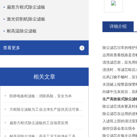
扁形方框式除尘滤板
激光切割机除尘滤板
详细介绍
耐高温除尘滤板
查看更多
除尘滤芯日常的维护
运用前查看线路是否
清洗滤芯前，应先用
清洗时，等滤芯晾后
相关文章
出风口吻不畅时，应
水泥罐上报警器报警
向罐中注灰前后，应敞
防静电板框滤板：消除风险，安全为本
生产高效板式除尘滤
除尘滤芯清灰要及时
方框除尘滤板为工业洁净生产提供灵活可靠的过滤解决方案
除尘滤芯在运用的进
入滤筒上部的清洁室
扁形方框式除尘滤板的工业场景应用
操控仪器会发出指令
除尘滤芯在每次运用
耐高温除尘滤板：高温工况下的净化工具