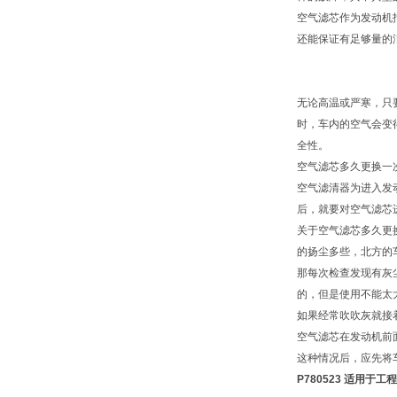
空气滤芯作为发动机
还能保证有足够量的
无论高温或严寒，只
时，车内的空气会变
全性。
空气滤芯多久更换一
空气滤清器为进入发
后，就要对空气滤芯
关于空气滤芯多久更
的扬尘多些，北方的
那每次检查发现有灰
的，但是使用不能太
如果经常吹吹灰就接
空气滤芯在发动机前
这种情况后，应先将
P780523 适用于