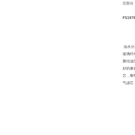
芯部分
FS1
油水分
玻璃纤
聚结滤
好的兼
芯，黎
气滤芯