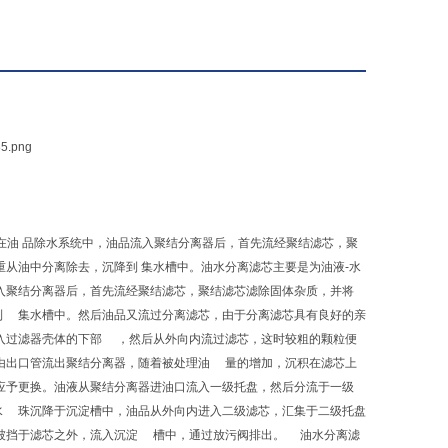
在油 品除水系统中，油品流入聚结分离器后，首先流经聚结滤芯，聚
重从油中分离除去，沉降到 集水槽中。油水分离滤芯主要是为油液-水
入聚结分离器后，首先流经聚结滤芯，聚结滤芯滤除固体杂质，并将
 集水槽中。然后油品又流过分离滤芯，由于分离滤芯具有良好的亲
入过滤器壳体的下部 ，然后从外向内流过滤芯，这时较粗的颗粒便
由出口管流出聚结分离器，随着被处理油 量的增加，沉积在滤芯上
，应予更换。油液从聚结分离器进油口流入一级托盘，然后分流于一级
 珠沉降于沉淀槽中，油品从外向内进入二级滤芯，汇集于二级托盘
被挡于滤芯之外，流入沉淀 槽中，通过放污阀排出。 油水分离滤