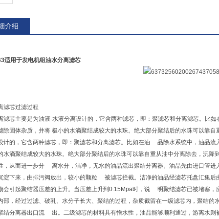
细介绍
9763适用于发电机组油水分离滤芯
离滤芯过滤过程
离滤芯主要是为油液-水液分离设计的，它含两种滤芯，即：聚滤芯和分离滤芯。比如
滤除固体杂质，并将 极小的水滴聚结成较大的水珠。绝大部分聚结后的水珠可以靠自
设计的，它含两种滤芯，即：聚滤芯和分离滤芯。比如在油 品除水系统中，油品流
水滴聚结成较大的水珠。绝大部分聚结后的水珠可以靠自重从油中分离除去，沉降到
性，从而进一步分 离水分，洁净，无水的油品流出聚结分离器。油品先由进口管进
沉淀下来，由排污阀放出，较小的颗粒 被滤芯拦截。洁净的油品经滤芯托盘汇集后
物会引起聚结器压差的上升。当压差上升到0.15Mpa时，说 明聚结滤芯已被堵塞
部，经过过滤、破乳、水分子长大、聚结的过程，杂质截留在一级滤芯内，聚结的水
聚结分离器出口流 出。二级滤芯的材料具有憎水性，油品能够顺利通过，游离水则