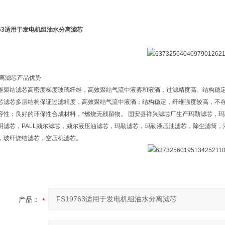
9763适用于发电机组油水分离滤芯
离滤芯产品优势
维聚结滤芯高密度梯度玻璃纤维，高效聚结气流中液雾和液滴，过滤精度高。结构稳定
芯滤芯多层结构保证过滤精度，高效聚结气流中液滴；结构稳定，纤维强度较高，不
容性；良好的环保性合成材料，*燃烧无残留物。 固安县祥兴滤芯厂生产玛勒滤芯，
明滤芯，PALL颇尔滤芯，颇尔液压油滤芯，玛勒滤芯，玛勒液压油滤芯，除尘滤筒
，玻纤烧结滤芯，空压机滤芯。
产品：