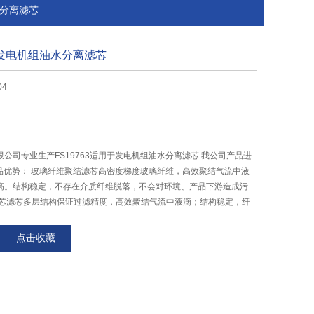
水分离滤芯
用于发电机组油水分离滤芯
04
公司专业生产FS19763适用于发电机组油水分离滤芯 我公司产品进
产品优势： 玻璃纤维聚结滤芯高密度梯度玻璃纤维，高效聚结气流中液
高。结构稳定，不存在介质纤维脱落，不会对环境、产品下游造成污
滤芯滤芯多层结构保证过滤精度，高效聚结气流中液滴；结构稳定，纤
点击收藏