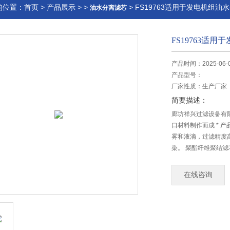
的位置：
首页
>
产品展示
> >
> FS19763适用于发电机组油
油水分离滤芯
FS19763适
产品时间：2025-06-
产品型号：
厂家性质：
生产厂家
简要描述：
廊坊祥兴过滤设备有限
口材料制作而成 * 
雾和液滴，过滤精度
染。 聚酯纤维聚结
维强度较高
在线咨询