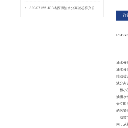
320/07155 JCB杰西博油水分离滤芯祥兴公司讲解产品应用领域
详
FS1
油水分
油水分
结滤芯
液分离
极小的
油憎水
会立即
的污染
滤芯内
内，从