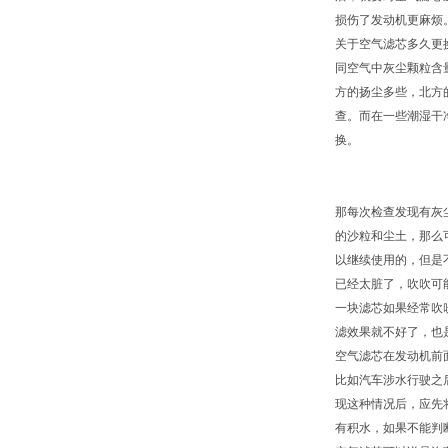
损伤了发动机更麻烦
关于空气滤芯多久更
同空气中灰尘颗粒含
方的扬尘多些，北方
查。而在一些潮湿干
换。
那每次检查发现有灰
的沙粒和尘土，那么
以继续使用的，但是
已经太脏了，吹吹可
一块滤芯如果经常吹
滤效果就不好了，也
空气滤芯在发动机前
比如汽车涉水行驶之
现这种情况后，应先
有积水，如果不能判