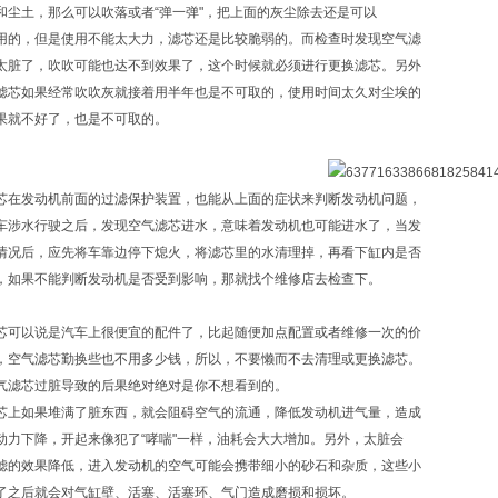
和尘土，那么可以吹落或者“弹一弹"，把上面的灰尘除去还是可以
用的，但是使用不能太大力，滤芯还是比较脆弱的。而检查时发现空气滤
太脏了，吹吹可能也达不到效果了，这个时候就必须进行更换滤芯。另外
滤芯如果经常吹吹灰就接着用半年也是不可取的，使用时间太久对尘埃的
果就不好了，也是不可取的。
芯在发动机前面的过滤保护装置，也能从上面的症状来判断发动机问题，
车涉水行驶之后，发现空气滤芯进水，意味着发动机也可能进水了，当发
情况后，应先将车靠边停下熄火，将滤芯里的水清理掉，再看下缸内是否
，如果不能判断发动机是否受到影响，那就找个维修店去检查下。
芯可以说是汽车上很便宜的配件了，比起随便加点配置或者维修一次的价
，空气滤芯勤换些也不用多少钱，所以，不要懒而不去清理或更换滤芯。
气滤芯过脏导致的后果绝对绝对是你不想看到的。
芯上如果堆满了脏东西，就会阻碍空气的流通，降低发动机进气量，造成
动力下降，开起来像犯了“哮喘"一样，油耗会大大增加。另外，太脏会
滤的效果降低，进入发动机的空气可能会携带细小的砂石和杂质，这些小
了之后就会对气缸壁、活塞、活塞环、气门造成磨损和损坏。