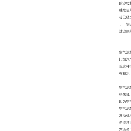
的沙粒
继续使
芯已经
，一块
过滤效
空气滤
比如汽
现这种
有积水
空气滤
格来说
因为空
空气滤
发动机
使得过
东西多