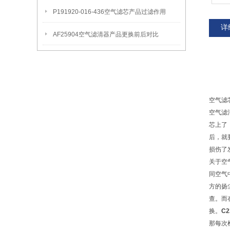
P191920-016-436空气滤芯产品过滤作用
详
AF25904空气滤清器产品更换前后对比
空气滤
空气滤
芯上了
后，就
损伤了
关于空
同空气
方的扬
查。而
换。
C
那每次