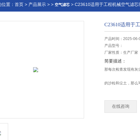
的位置：
首页
>
产品展示
> >
> C23610适用于工程机械空气滤
空气滤芯
C23610适用
产品时间：2025-06-
产品型号：
厂家性质：
生产厂家
简要描述：
那每次检查发现有灰
的沙粒和尘土，那么
继续使用的，但是使
在线咨询
芯已经太脏了，吹吹
C23610适用于工