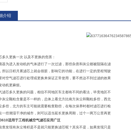
细介绍
芯多久更换一次 以及不更换的危害：
清器为进入发动机的气体进行了一次过滤，那些杂质和灰尘都被阻隔在滤
，所以日积月累滤芯上就会很脏，影响它的功能，在进行一定的里程驾驶
要对空气滤芯进行处理或更换来保证正常使用，要不然达不到过滤的效果
发动机更麻烦。
气滤芯多久更换的问题，相信不同地区车主都有不同的看法，毕竟地区不
中灰尘颗粒含量是不一样的，总体上看北方比南方灰尘和颗粒多些，西北
尘多些，北方的车主可能就需要检查勤些，在每次保养时都对滤芯进行检
在一些潮湿干净的城市，则可以适当延长更换周期，过个一两万公里再更
23610适用于工程机械空气滤芯应用广泛
检查发现有灰尘堆积是不是就只能更换滤芯呢？其实不是，如果发现只是