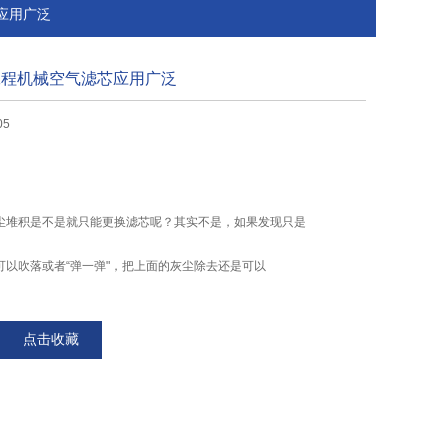
芯应用广泛
于工程机械空气滤芯应用广泛
05
尘堆积是不是就只能更换滤芯呢？其实不是，如果发现只是
可以吹落或者“弹一弹"，把上面的灰尘除去还是可以
用不能太大力，滤芯还是比较脆弱的。而检查时发现空气滤
点击收藏
可能也达不到效果了，这个时候就必须进行更换滤芯。
程机械空气滤芯应用广泛