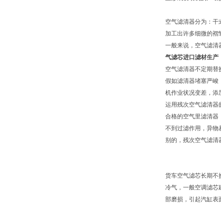
空气滤清器分为：干
加工出许多细微的褶
一般来说，空气滤清
气滤芯进口滤材生产
空气滤清器不定期替
假如滤清器堵塞严峻
机作业状况变差，添
运用残次空气滤清器
合格的空气里滤清器
不到过滤作用，异物
别的，残次空气滤清
货车空气滤芯长期不
冷气，一般空调滤芯
部磨损，引起汽缸表