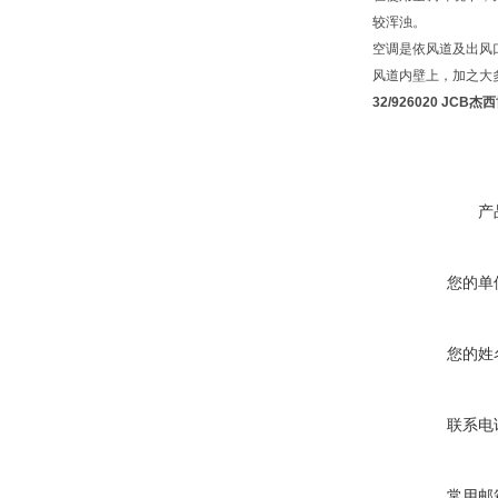
较浑浊。
空调是依风道及出风
风道内壁上，加之大
32/926020 JCB
产
您的单
您的姓
联系电
常用邮