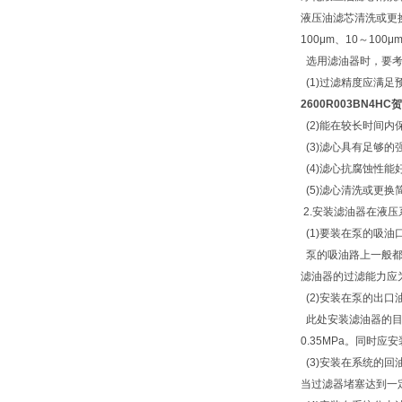
液压油滤芯清洗或更
100μm、10～100
选用滤油器时，要考
(1)过滤精度应满足
2600R003BN4H
(2)能在较长时间内
(3)滤心具有足够
(4)滤心抗腐蚀性
(5)滤心清洗或更换
2.安装滤油器在液
(1)要装在泵的吸油
泵的吸油路上一般都
滤油器的过滤能力应为
(2)安装在泵的出口
此处安装滤油器的目
0.35MPa。同时
(3)安装在系统的
当过滤器堵塞达到一