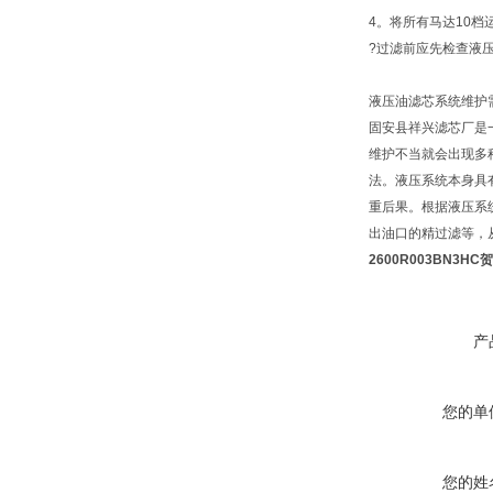
4。将所有马达10档
?过滤前应先检查液
液压油滤芯系统维护
固安县祥兴滤芯厂是
维护不当就会出现多
法。液压系统本身具
重后果。根据液压系
出油口的精过滤等，
2600R003BN3
产
您的单
您的姓