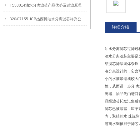
FS53014油水分离滤芯产品优势及过滤原理
320/07155 JCB杰西博油水分离滤芯祥兴公司讲解产品应用领域
详细介绍
油水分离滤芯过滤过
油水分离滤芯主要是
结滤芯滤除固体杂质
液分离设计的，它含
小的水滴聚结成较大
性，从而进一步分 
离器。油品先由进口
品经滤芯托盘汇集后由
滤芯已被堵塞，应予
内，聚结的水 珠沉
游离水则被挡于滤芯