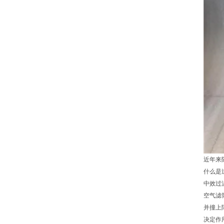
近年来
什么是
中效过
空气滤
并撞上
决定作