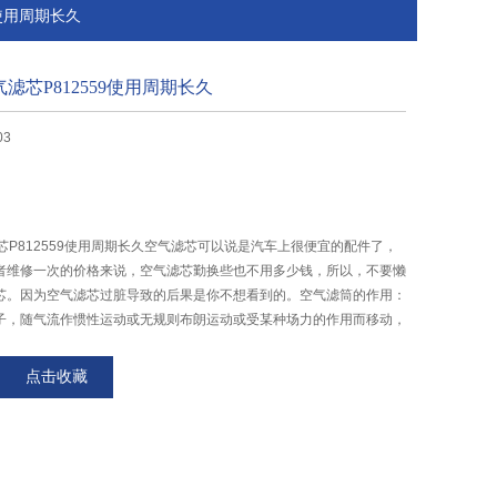
9使用周期长久
空气滤芯P812559使用周期长久
03
气滤芯P812559使用周期长久空气滤芯可以说是汽车上很便宜的配件了，
者维修一次的价格来说，空气滤芯勤换些也不用多少钱，所以，不要懒
芯。因为空气滤芯过脏导致的后果是你不想看到的。空气滤筒的作用：
子，随气流作惯性运动或无规则布朗运动或受某种场力的作用而移动，
物体，物体间存在的范德华力，使微粒粘到纤维表
点击收藏