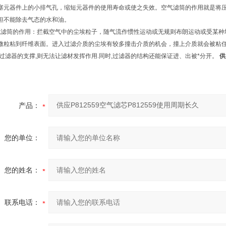
塞元器件上的小排气孔，缩短元器件的使用寿命或使之失效。空气滤筒的作用就是将
但不能除去气态的水和油。
筒的作用：拦截空气中的尘埃粒子，随气流作惯性运动或无规则布朗运动或受某种
微粒粘到纤维表面。进入过滤介质的尘埃有较多撞击介质的机会，撞上介质就会被粘住
有过滤器的支撑,则无法让滤材发挥作用.同时,过滤器的结构还能保证进、出被*分开。
供
产品：
您的单位：
您的姓名：
联系电话：