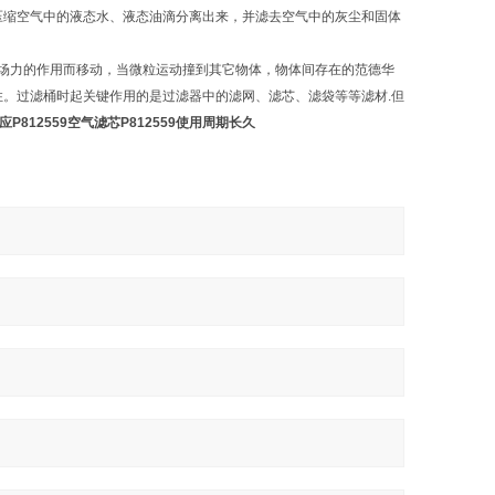
压缩空气中的液态水、液态油滴分离出来，并滤去空气中的灰尘和固体
场力的作用而移动，当微粒运动撞到其它物体，物体间存在的范德华
。过滤桶时起关键作用的是过滤器中的滤网、滤芯、滤袋等等滤材.但
应P812559空气滤芯P812559使用周期长久