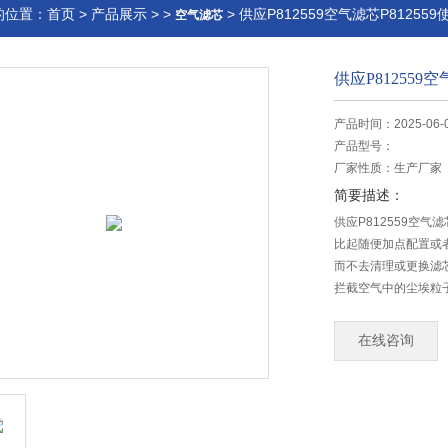
的位置：
首页
>
产品展示
> >
> 供应P812559空气滤芯P81255
空气滤芯
供应P812559
产品时间：2025-06-
产品型号：
厂家性质：
生产厂家
简要描述：
供应P812559空
比起随便加点配置或
而不去清理或更换滤
拦截空气中的尘埃粒
当微粒运动撞到其它
在线咨询