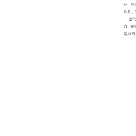
环，堵
杂质，
空气滤
力，使
是,没