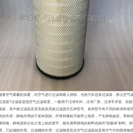
随着空气雾霾的加重，对空气进行过滤再吸入肺部。当然汽车也有过滤器，那么空气
过滤器?过滤器是指空气过滤装置，一般用于洁净车间，洁净厂房，洁净手术室、实
滤器，高中效过滤器及亚高效及高效过滤器共五种型号。各种型号有不同的标准和使
筒的作用：静电作用由于某种原因，纤维和微粒可能带上电荷，产生静电效应。带静
障碍物，静电使粉尘在介质上粘的更牢。能长期带静电的材料也称作"驻极体"材料。
用，只起辅助作用。过滤桶的作用：过滤物质其实空气过滤器就是将空气中的固体物