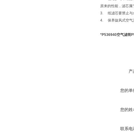
原来的性能，滤芯属
3. 纸滤芯要禁止
4. 保养旋风式空
*P536940空气滤筒P5
产
您的单
您的姓
联系电