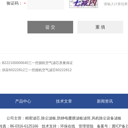
验证码：
请输入计算结果
：
B222100000640三一挖掘机空气滤芯质量保证
：
供应60222812三一挖掘机空气滤芯60222812
产品中心
技术文章
新闻资讯
公司主营：精密滤芯,除尘滤板,防静电覆膜滤板滤筒,风机除尘设备滤板
86-0316-6125166 技术支持：
环保在线
管理登陆
备案号：冀ICP备150