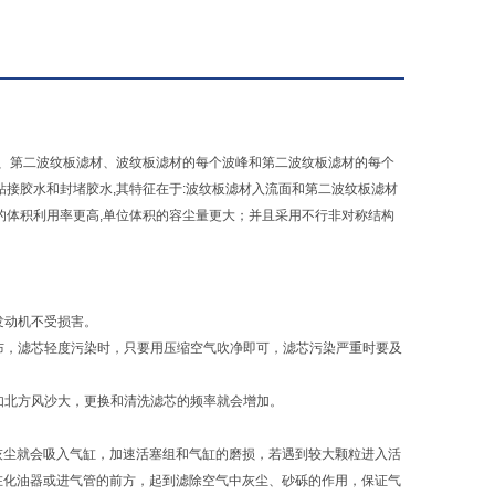
材、第二波纹板滤材、波纹板滤材的每个波峰和第二波纹板滤材的每个
接胶水和封堵胶水,其特征在于:波纹板滤材入流面和第二波纹板滤材
的体积利用率更高,单位体积的容尘量更大；并且采用不行非对称结构
发动机不受损害。
纺布，滤芯轻度污染时，只要用压缩空气吹净即可，滤芯污染严重时要及
如北方风沙大，更换和清洗滤芯的频率就会增加。
尘就会吸入气缸，加速活塞组和气缸的磨损，若遇到较大颗粒进入活
在化油器或进气管的前方，起到滤除空气中灰尘、砂砾的作用，保证气