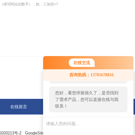
（填写阿拉伯数字），如：三加四=7
在线交流
返回
您好！欢迎前来咨询，很高兴为您
咨询热线：13785678816
服务，请问您要咨询什么问题呢？
您好，看您停留很久了，是否找到
了需求产品，您可以直接在线与我
联系！
在线留言
联系我们
20213号-2
GoogleSitemap