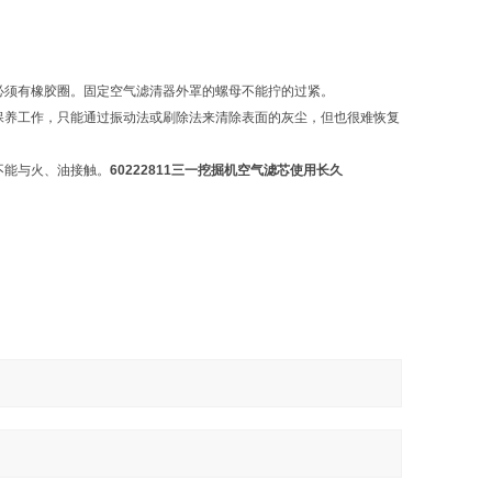
必须有橡胶圈。固定空气滤清器外罩的螺母不能拧的过紧。
保养工作，只能通过振动法或刷除法来清除表面的灰尘，但也很难恢复
不能与火、油接触。
60222811三一挖掘机空气滤芯使用长久