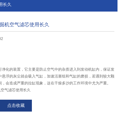
使用长久
三一挖掘机空气滤芯使用长久
02
行净化的装置，它主要是防止空气中的杂质进入到发动机缸内，保证发
中悬浮的灰尘就会吸入气缸，加速活塞组和气缸的磨损，若遇到较大颗
间，会造成严重的拉缸现象，这在干燥多沙的工作环境中尤为严重。
掘机空气滤芯使用长久
点击收藏