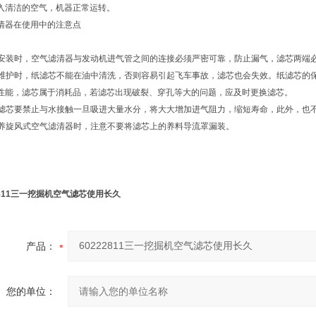
入清洁的空气，机器正常运转。
清器在使用中的注意点
在安装时，空气滤清器与发动机进气管之间的连接必须严密可靠，防止漏气，滤芯两端
在维护时，纸滤芯不能在油中清洗，否则容易引起飞车事故，滤芯也会失效。纸滤芯的
性能，滤芯属于消耗品，若滤芯出现破裂、穿孔等大的问题，应及时更换滤芯。
纸滤芯要禁止与水接触一旦吸进大量水分，将大大增加进气阻力，缩短寿命，此外，也
保养旋风式空气滤清器时，注意不要将滤芯上的养料导流罩漏装。
2811三一挖掘机空气滤芯使用长久
产品：
您的单位：