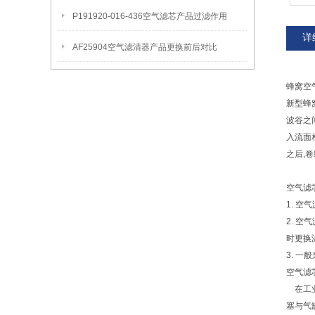
P191920-016-436空气滤芯产品过滤作用
详
AF25904空气滤清器产品更换前后对比
蜂窝空
新型蜂
波谷之
入流面
之后,
空气滤
1. 
2. 
时更换
3. 
空气滤
在工业
塞与气