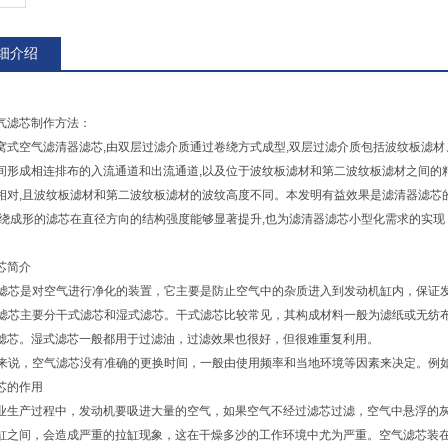
细介绍
气滤芯制作方法：
窝式空气滤清器滤芯,由双层过滤介质通过卷绕方式成型,双层过滤介质包括波纹板滤
间形成相连排布的入流通道和出流通道,以及位于波纹板滤材和第二波纹板滤材之间的粘
相对,且波纹板滤材和第二波纹板滤材的波纹高度不同。本发明有益效果是滤清器滤芯
卷绕成形的滤芯在直径方向的结构强度能够显著提升,也为滤清器滤芯小型化需求的实现
芯简介
空气滤芯是对空气进行净化的装置，它主要是防止空气中的杂质进入到发动机缸内，保证
空气滤芯主要分干式滤芯和湿式滤芯。干式滤芯比较常见，其构成材料一般为滤纸或无
滤芯。湿式滤芯一般都用于过滤油，过滤效果也很好，但很难重复利用。
一般来说，空气滤芯没有准确的更换时间，一般由使用频率和当地环境等因素来决定。例
芯的作用
生产过程中，发动机要吸进大量的空气，如果空气不经过滤芯过滤，空气中悬浮的灰
缸之间，会造成严重的拉缸现象，这在干燥多沙的工作环境中尤为严重。空气滤芯装