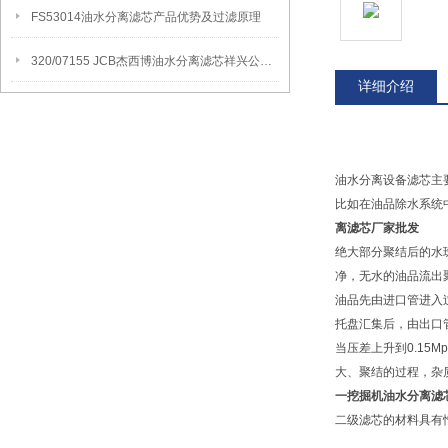
FS53014油水分离滤芯产品优势及过滤原理
320/07155 JCB杰西博油水分离滤芯祥兴公司讲解产品应用领域
详细介绍
油水分离设备滤芯主
比如在油品除水系统
离滤芯厂家批发
绝大部分聚结后的水
净，无水的油品流出
油品先由进口管进入
托盘汇集后，由出口
当压差上升到0.1
大、聚结的过程，杂
一挖掘机油水分离滤
二级滤芯的材料具有