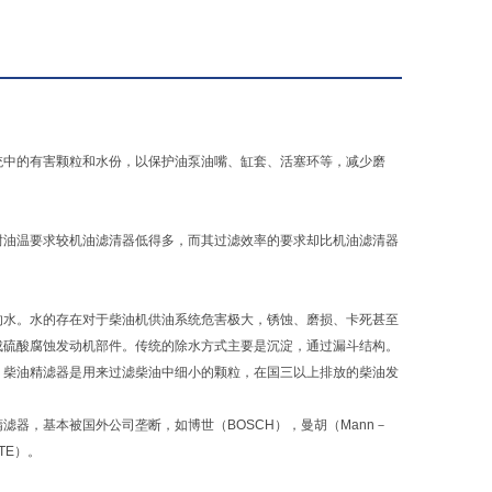
统中的有害颗粒和水份，以保护油泵油嘴、缸套、活塞环等，减少磨
耐油温要求较机油滤清器低得多，而其过滤效率的要求却比机油滤清器
的水。水的存在对于柴油机供油系统危害极大，锈蚀、磨损、卡死甚至
成硫酸腐蚀发动机部件。传统的除水方式主要是沉淀，通过漏斗结构。
 柴油精滤器是用来过滤柴油中细小的颗粒，在国三以上排放的柴油发
器，基本被国外公司垄断，如博世（BOSCH），曼胡（Mann－
ITE）。