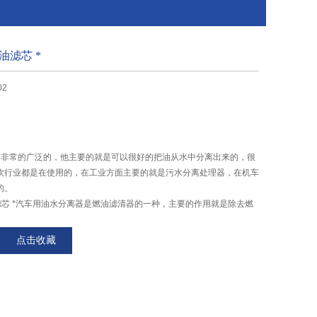
燃油滤芯 *
02
的是非常的广泛的，他主要的就是可以很好的把油从水中分离出来的，很
饮行业都是在使用的，在工业方面主要的就是污水分离处理器，在机车
的。
燃油滤芯 *汽车用油水分离器是燃油滤清器的一种，主要的作用就是除去燃
喷油嘴故障，延长发动机的使用寿命。原理主要是根据水和燃油的密度
点击收藏