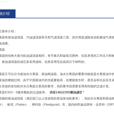
细介绍
芯基本介绍：
清器有柴油滤清器、汽油滤清器和天然气滤清器三类。其作用是滤除发动机燃油气系
免堵塞。
清器
清器的结构大致与机油滤清器相同，有可换式和旋装式两种。但其承受的工作压力和
。柴油滤清器的滤芯多采用滤纸，也有采用毛毡或高分子材料的。
清器又可以分为柴油水分离器，柴油精滤器。油水分离器的重要功能就是分离柴油中
柴油的燃烧过程。由于中国柴油中的含硫量较高，在燃烧发生时，甚至会和水反应生
上排放的发动机对水分离提出更高的要求，高的要求就需要采用高性能的过滤介质。
要是针对3－5微米颗粒的过滤效率。
供应14622355燃油滤芯 *
性能的柴油滤清器（满足国三以上排放电控柴油发动机要求），包括水分离器和柴油精滤
el），帕克（Parker），弗列加（Fleetgurad）等，国内的民族品牌有：达菲特（DIF