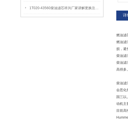
1T020-43560柴油滤芯祥兴厂家讲解更换注意事项
详
燃油滤
燃油滤
损，避
柴油滤
柴油滤
高得多
柴油滤
会恶化
国三以
动机主
目前高
Humm