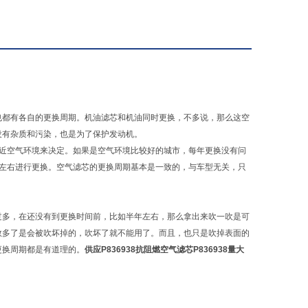
也都有各自的更换周期。机油滤芯和机油同时更换，不多说，那么这空
没有杂质和污染，也是为了保护发动机。
附近空气环境来决定。如果是空气环境比较好的城市，每年更换没有问
月左右进行更换。空气滤芯的更换周期基本是一致的，与车型无关，只
过多，在还没有到更换时间前，比如半年左右，那么拿出来吹一吹是可
数多了是会被吹坏掉的，吹坏了就不能用了。而且，也只是吹掉表面的
更换周期都是有道理的。
供应P836938抗阻燃空气滤芯P836938量大