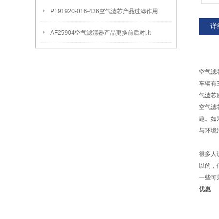
P191920-016-436空气滤芯产品过滤作用
详
AF25904空气滤清器产品更换前后对比
空气滤
车辆有
气滤芯
空气滤
题。如
与环境
很多人
以的，
一些可
优惠