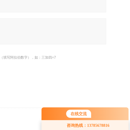
（填写阿拉伯数字），如：三加四=7
在线交流
返回
您好！欢迎前来咨询，很高兴为您
咨询热线：13785678816
服务，请问您要咨询什么问题呢？