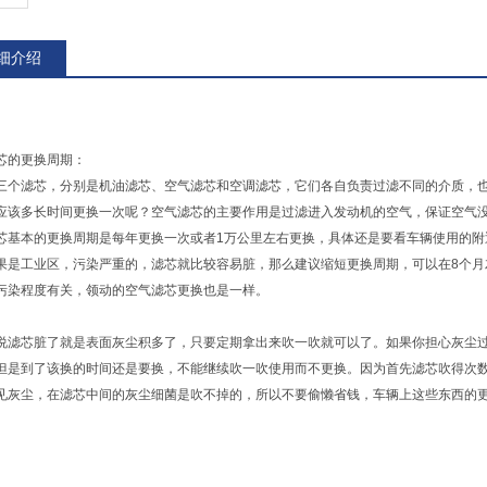
细介绍
芯的更换周期：
三个滤芯，分别是机油滤芯、空气滤芯和空调滤芯，它们各自负责过滤不同的介质，
应该多长时间更换一次呢？空气滤芯的主要作用是过滤进入发动机的空气，保证空气
芯基本的更换周期是每年更换一次或者1万公里左右更换，具体还是要看车辆使用的
果是工业区，污染严重的，滤芯就比较容易脏，那么建议缩短更换周期，可以在8个
污染程度有关，领动的空气滤芯更换也是一样。
说滤芯脏了就是表面灰尘积多了，只要定期拿出来吹一吹就可以了。如果你担心灰尘
但是到了该换的时间还是要换，不能继续吹一吹使用而不更换。因为首先滤芯吹得次
见灰尘，在滤芯中间的灰尘细菌是吹不掉的，所以不要偷懒省钱，车辆上这些东西的