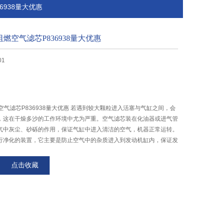
36938量大优惠
抗阻燃空气滤芯P836938量大优惠
01
燃空气滤芯P836938量大优惠 若遇到较大颗粒进入活塞与气缸之间，会
，这在干燥多沙的工作环境中尤为严重。空气滤芯装在化油器或进气管
气中灰尘、砂砾的作用，保证气缸中进入清洁的空气，机器正常运转。
行净化的装置，它主要是防止空气中的杂质进入到发动机缸内，保证发
点击收藏