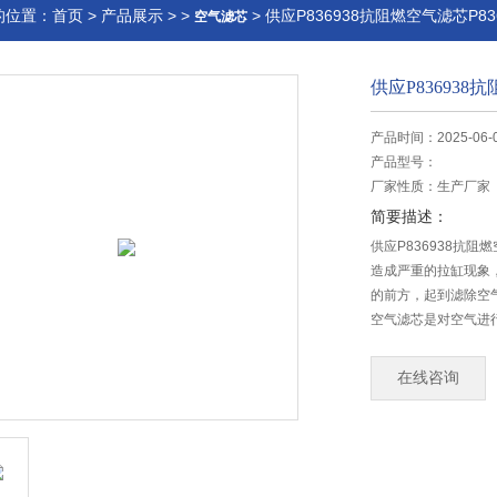
的位置：
首页
>
产品展示
> >
> 供应P836938抗阻燃空气滤芯P8
空气滤芯
供应P836938
产品时间：2025-06-
产品型号：
厂家性质：
生产厂家
简要描述：
供应P836938抗阻
造成严重的拉缸现象
的前方，起到滤除空
空气滤芯是对空气进
动机不受损害。
在线咨询