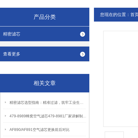
您现在的位置：
首
产品分类
精密滤芯
查看更多
相关文章
精密滤芯选型指南：精准过滤，筑牢工业生产洁净防线
479-8989蜂窝空气滤芯479-8981厂家讲解制作方法
AF890/AF891空气滤芯更换前后对比