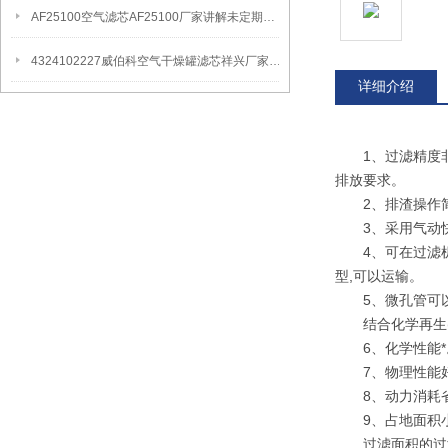
AF25100空气滤芯AF25100厂家讲解未定期更换的危害
4324102227威伯科空气干燥罐滤芯祥兴厂家讲解过滤作用
详细介绍
1、过滤精度非常
排放要求。
2、排渣操作简便
3、采用气动快
4、可在过滤机内
型,可以运输。
5、微孔管可以长
结合化学再生(酸
6、化学性能*。
7、物理性能好。
8、动力消耗省。
9、占地面积小,
过滤面积的过滤机