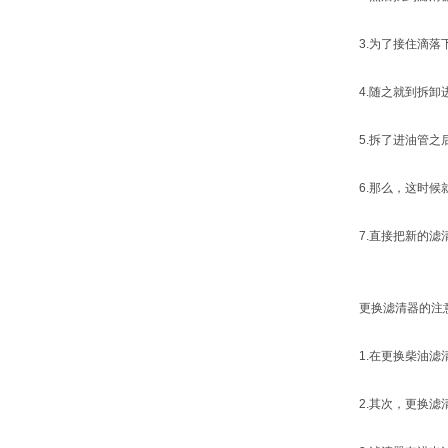
3.为了接住滴落下
4.随之就到拆卸进
5.拆了进油管之后
6.那么，这时候就
7.直接把新的滤清
更换滤清器的注
1.在更换柴油滤清
2.其次，更换滤清