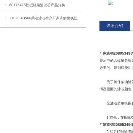
60176475挖掘机柴油滤芯产品分类
1T020-43560柴油滤芯祥兴厂家讲解更换注意事项
详细介绍
厂家直销2080534
柴油中的含硫量是很
必要的。那到底柴油
为了确保柴油滤芯的
清器里面的滤芯颜色
柴油滤芯更换图解
1.首先，在拆除柴
厂家直销2080534
2.然后找到滤清器