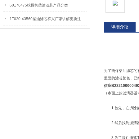
60176475挖掘机柴油滤芯产品分类
1T020-43560柴油滤芯祥兴厂家讲解更换注意事项
详细介绍
为了确保柴油滤芯的有
里面的滤芯颜色，已
供应B22210000
（市面上的滤清器基
1.首先，在拆除柴
2.然后找到滤清器
3.为了接住滴落下