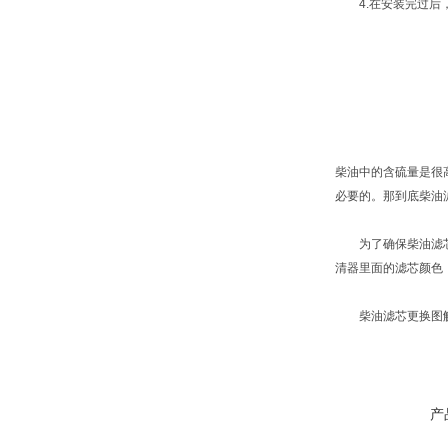
4.在安装完过后，
柴油中的含硫量是很
必要的。那到底柴油
为了确保柴油滤芯的
清器里面的滤芯颜色
柴油滤芯更换图解
产