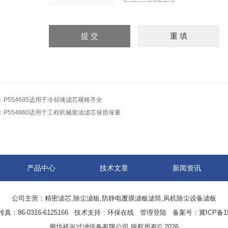
：
P554685适用于冷却液滤芯规格齐全
：
P554860适用于工程机械柴油滤芯保质保量
产品中心
技术文章
新闻资讯
公司主营：精密滤芯,除尘滤板,防静电覆膜滤板滤筒,风机除尘设备滤板
86-0316-6125166 技术支持：
环保在线
管理登陆
备案号：冀ICP备150
廊坊祥兴过滤设备有限公司 版权所有© 2026