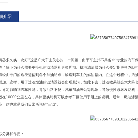
细介绍
清器多久换一次好?这是广大车主关心的一个问题，由于车主并不具备zhi专业的汽
你了解下为什么需要更换机油滤清器和更换周期。机油滤清器为什么要定期更换?机
再经由专门的途径运输到各个加油站点，输送到车主的燃油箱内。在这个过程中，汽
增加。这样，用于过滤燃油的滤清器就会出现脏污，如此下去，过滤效果就会大大降
，肯定影响到汽车性能，导致油路不畅，汽车加油没劲等现象，导致慢性毁坏发动机
般在10000公里左右，具体更换时机可以参考车辆使用手册上的说明。通常，燃油
换，这也就是我们日常所说的“三滤"。
芯分类和作用：