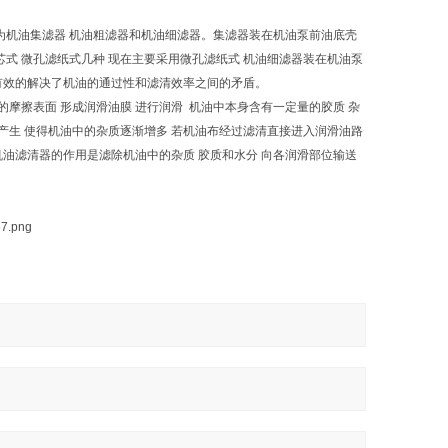
为机油集滤器 机油粗滤器和机油细滤器。集滤器装在机油泵前油底壳
芯式 微孔滤纸式几种 现在主要采用微孔滤纸式 机油细滤器装在机油泵
 有效的解决了机油的通过性和滤清效率之间的矛盾。
摩擦表面 形成润滑油膜 进行润滑 机油中本身含有一定量的胶质 杂
的产生 使得机油中的杂质逐渐增多 若机油布经过滤清直接进入润滑油路
机油滤清器的作用是滤除机油中的杂质 胶质和水分 向各润滑部位输送