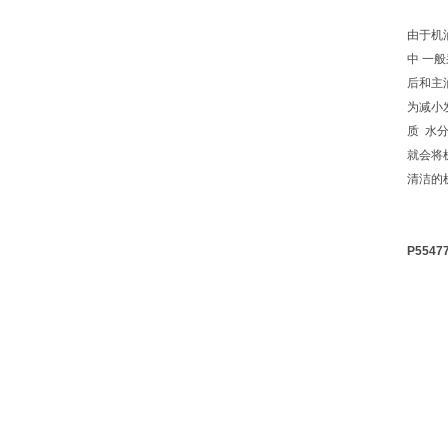
由于机
中 一
后和主
为减小
质 水
就会将
清洁的
P55