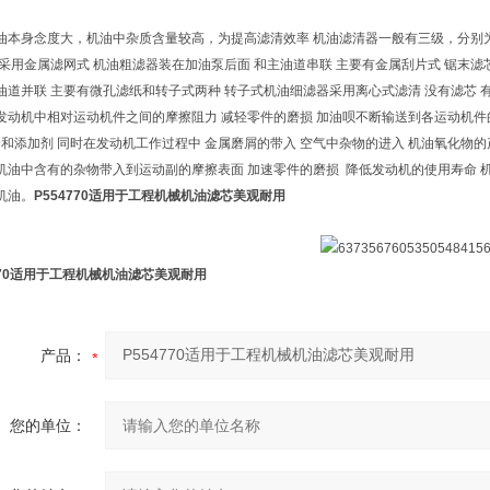
油本身念度大，机油中杂质含量较高，为提高滤清效率 机油滤清器一般有三级，分别
般采用金属滤网式 机油粗滤器装在加油泵后面 和主油道串联 主要有金属刮片式 锯末滤
油道并联 主要有微孔滤纸和转子式两种 转子式机油细滤器采用离心式滤清 没有滤芯
发动机中相对运动机件之间的摩擦阻力 减轻零件的磨损 加油呗不断输送到各运动机件的
分和添加剂 同时在发动机工作过程中 金属磨屑的带入 空气中杂物的进入 机油氧化物
机油中含有的杂物带入到运动副的摩擦表面 加速零件的磨损 降低发动机的使用寿命 
机油。
P554770适用于工程机械机油滤芯美观耐用
4770适用于工程机械机油滤芯美观耐用
产品：
您的单位：