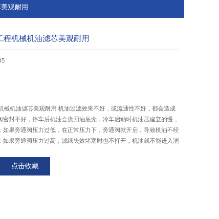
芯美观耐用
用于工程机械机油滤芯美观耐用
05
工程机械机油滤芯美观耐用 机油过滤效果不好，或流通性不好，都会造成
阀密封不好，停车后机油会流回油底壳，冷车启动时机油压建立的慢，
；如果旁通阀压力过低，在正常压力下，旁通阀就开启，导致机油不经
；如果旁通阀压力过高，滤纸失效堵塞时也不打开，机油就不能进入润
去润滑的危险。
点击收藏