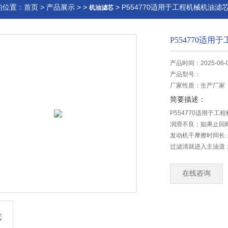
的位置：
首页
>
产品展示
> >
> P554770适用于工程机械机油滤
机油滤芯
P554770适
产品时间：2025-06-
产品型号：
厂家性质：
生产厂家
简要描述：
P554770适用于
润滑不良；如果止回
发动机干摩擦时间长
过滤清就进入主油道
滑油道，发动机有失
在线咨询