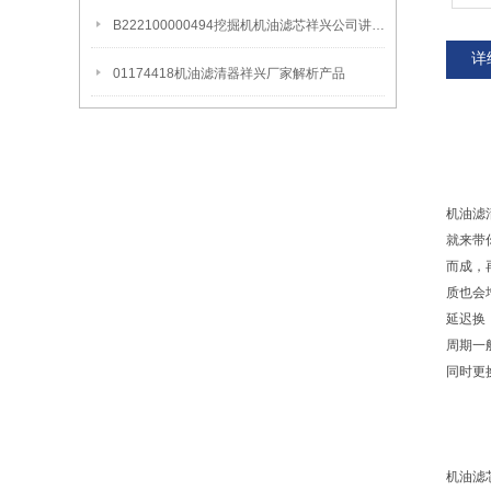
B222100000494挖掘机机油滤芯祥兴公司讲解产品更换周期
详
01174418机油滤清器祥兴厂家解析产品
机油滤
就来带
而成，
质也会
延迟换
周期一
同时更
机油滤