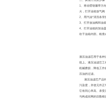
二、换油方法及步骤
1、将动臂朝履带方
火，打开油箱放气阀
2、用汽油*清洗各
3、打开放油阀和油
4、打开油箱的加油
吹干油箱内部。检查
液压油滤芯用于各种
统上。液压油滤芯工
机械磨损，降低工作
压油的过滤。
液压油滤芯产品特点
污染度，并使元件正
它有同心率高、承受
与构成丝网的目数根