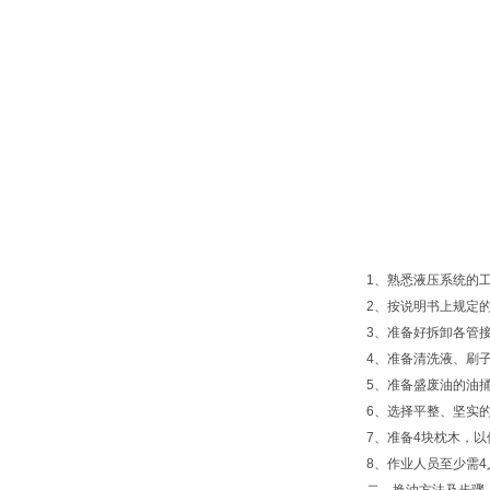
1、熟悉液压系统的
2、按说明书上规定
3、准备好拆卸各管
4、准备清洗液、刷
5、准备盛废油的油
6、选择平整、坚实
7、准备4块枕木，
8、作业人员至少需