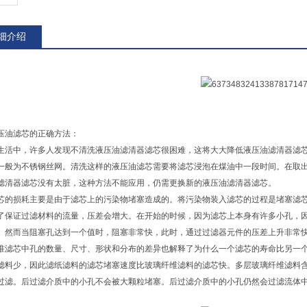
细介绍
压油滤芯的正确方法：
生活中，许多人发现不清洗液压油滤清器滤芯很困难，这将大大降低液压油滤清器滤
一般为不锈钢丝网。清洗这样的液压油滤芯需要将滤芯浸泡在煤油中一段时间。在取
滤清器滤芯没有太脏，这种方法不能应用，仍需更换新的液压油滤清器滤芯。
损耗主要是由于滤芯上的污染物堵塞造成的。将污染物装入滤芯的过程是堵塞滤芯
了保证过滤材料的流量，压差会增大。在开始的时候，因为滤芯上本身有许多小孔，
。然而当阻塞孔达到一个值时，阻塞非常快，此时，通过过滤器元件的压差上升非常
芯中孔的数量、尺寸、形状和分布的差异也解释了为什么一个滤芯的寿命比另一个
滤料少，因此滤纸滤料的滤芯堵塞速度比玻璃纤维滤料的滤芯快。多层玻璃纤维滤料
过滤。后过滤介质中的小孔不会被大颗粒堵塞。后过滤介质中的小孔仍然会过滤流体