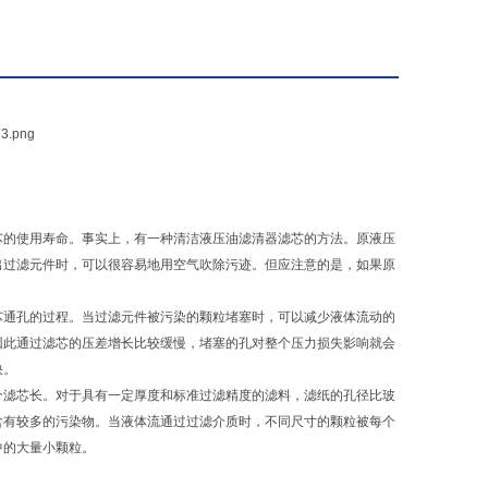
芯的使用寿命。事实上，有一种清洁液压油滤清器滤芯的方法。原液压
出过滤元件时，可以很容易地用空气吹除污迹。但应注意的是，如果原
通孔的过程。当过滤元件被污染的颗粒堵塞时，可以减少液体流动的
因此通过滤芯的压差增长比较缓慢，堵塞的孔对整个压力损失影响就会
快。
滤芯长。对于具有一定厚度和标准过滤精度的滤料，滤纸的孔径比玻
含有较多的污染物。当液体流通过过滤介质时，不同尺寸的颗粒被每个
中的大量小颗粒。