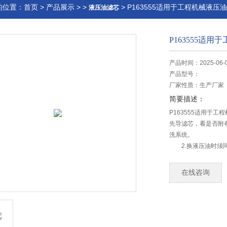
的位置：
首页
>
产品展示
> >
> P163555适用于工程机械液压
液压油滤芯
P163555适
产品时间：2025-06-
产品型号：
厂家性质：
生产厂家
简要描述：
P163555适用于
先导滤芯，看是否附
洗系统。
2.换液压油时须同
当于没换。
3.辨别液压油标号
在线咨询
物。推荐用