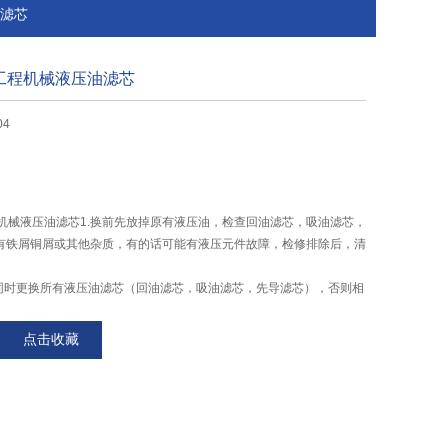
油滤芯
用于工程机械液压油滤芯
04
工程机械液压油滤芯1.换前先放掉原有液压油，检查回油滤芯，吸油滤芯，
有铁屑铜屑或其他杂质，有的话可能有液压元件故障，检修排除后，清
时更换所有液压油滤芯（回油滤芯，吸油滤芯，先导滤芯），否则相
，不同标号、不同品牌的液压油不混用，可能会起反应变质产生絮状
点击收藏