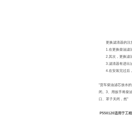
更换滤清器的注
1.在更换柴油滤清
2.其次，更换滤清
3.滤清器有进出油
4.在安装完过后，
“货车柴油滤芯放水
闭。3、用扳手将柴
口、罩子关闭，然"
P550120适用于