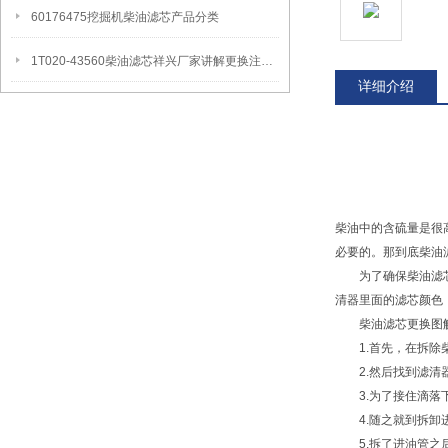
60176475挖掘机柴油滤芯产品分类
1T020-43560柴油滤芯祥兴厂家讲解更换注意事项
详细介绍
柴油中的含硫量是很
必要的。那到底柴油
为了确保柴油滤芯的
清器里面的滤芯颜色
柴油滤芯更换图解
1.首先，在拆除柴
2.然后找到滤清器
3.为了接住滴落下
4.随之就到拆卸进
5.拆了进油管之后