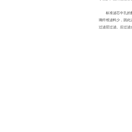
标准滤芯中孔的数量
璃纤维滤料少，因此
过滤层过滤。后过滤