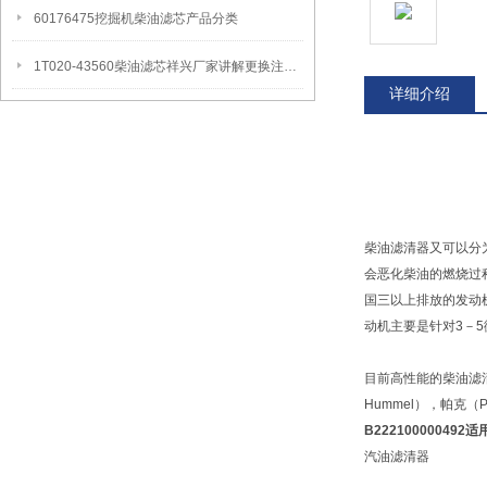
60176475挖掘机柴油滤芯产品分类
1T020-43560柴油滤芯祥兴厂家讲解更换注意事项
详细介绍
柴油滤清器又可以分
会恶化柴油的燃烧过
国三以上排放的发动
动机主要是针对3－
目前高性能的柴油滤
Hummel），帕克（P
B22210000049
汽油滤清器