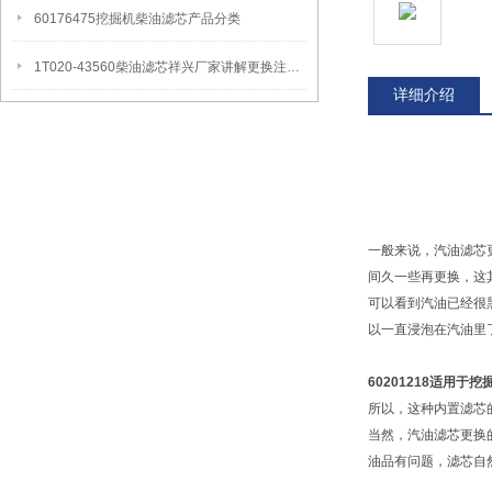
60176475挖掘机柴油滤芯产品分类
1T020-43560柴油滤芯祥兴厂家讲解更换注意事项
详细介绍
一般来说，汽油滤芯更
间久一些再更换，这
可以看到汽油已经很
以一直浸泡在汽油里
60201218适用于
所以，这种内置滤芯
当然，汽油滤芯更换
油品有问题，滤芯自