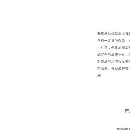
车用发动机基本上都
含有一定量的杂质、
小孔道，使化油器工
燃混合气燃烧不良，
对柴油的清洁程度要
精滤器。分别装在柴
用
产
您的单