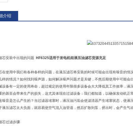
细介绍
滤芯安装中出现的问题
HF6325适用于发电机组液压油滤芯货源充足
芯在使用中我们有各种各样的问题，在液压滤芯将安装的时候可能会出现有噪音的情
么样的情况？如何找到噪声源，如何解决噪声问题才是关键，不然后期使用中可能会
械设备有一定的使用寿命，超过规定的使用年限很多设备会大大降低其工作效率，液
重的甚至会带来生产的损失，这尤其体现在过滤设备：我们都知道，以确保发动机正
这噪音是怎么产生的？当过滤器堵塞时，液压油污垢会使滤清器产生堵塞状态，使液
于液压滤芯太大负面，就容易使空气混入油管道，然后扩散到泵，挤出时，会产生气
滤芯过滤步骤