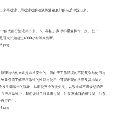
出来再过滤，用过滤过的油液将油箱底部的杂质冲洗出来。
中的大部分油液冲出来。 5。再按步骤1到3重复操作一次。 注：
否太长如超过4000小时等来判断。
从原理与结构来讲是非常安全的，但由于工作环境的不同复杂与使用与
系统前必须了解液压系统的性能与使用中可能出现的故障及其排除方
会发生阀堵卡的现象，从而使整个系统失灵，以致造成不堪设想的严
。在液压系统中，我们设计了好几道过滤：油泵吸油口的粗过滤，油泵
中自行产生。