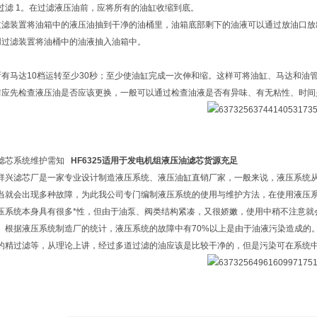
过滤 1。在过滤液压油前，应将所有的油缸收缩到底。
过滤装置将油箱中的液压油抽到干净的油桶里，油箱底部剩下的油液可以通过放油口放
用过滤装置将油桶中的油液抽入油箱中。
所有马达10档运转至少30秒；至少使油缸完成一次伸和缩。这样可将油缸、马达和油管
前应先检查液压油是否应该更换，一般可以通过检查油液是否有异味、有无粘性、时间是
滤芯系统维护需知
HF6325适用于发电机组液压油滤芯货源充足
祥兴滤芯厂是一家专业设计制造液压系统、液压油缸直销厂家，一般来说，液压系统
当就会出现多种故障，为此我公司专门编制液压系统的使用与维护方法，在使用液压
压系统本身具有很多*性，但由于油泵、阀类结构紧凑，又很娇嫩，使用中稍不注意就
。根据液压系统制造厂的统计，液压系统的故障中有70%以上是由于油液污染造成的
的精过滤等，从理论上讲，经过多道过滤的油应该是比较干净的，但是污染可在系统