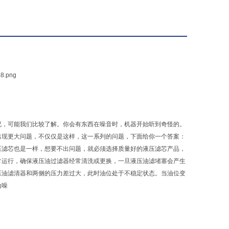
况，可能我们比较了解。你会有东西在噪音时，机器开始听到奇怪的。
出现更大问题，不仅仅是这样，这一系列的问题，下面给你一个答案：
压滤芯也是一样，想要不出问题，就必须选择质量好的液压滤芯产品，
常运行，确保液压油过滤器经常清洗或更换，一旦液压油滤堵塞会产生
压油滤清器和两侧的压力差过大，此时油位处于不稳定状态。当油位变
动噪