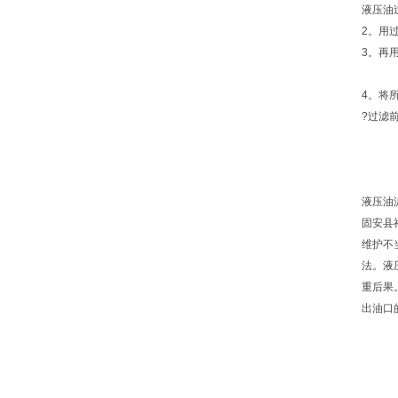
液压油
2。用
3。再
4。将
?过滤
液压油
固安县
维护不
法。液
重后果
出油口