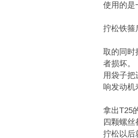
使用的是
拧松铁箍
取的同时
者损坏。
用袋子把
响发动机
拿出T2
四颗螺丝
拧松以后