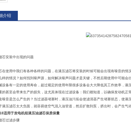
细介绍
滤芯安装中出现的问题
芯在使用中我们有各种各样的问题，在液压滤芯将安装的时候可能会出现有噪音的情
么样的情况？如何找到噪声源，如何解决噪声问题才是关键，不然后期使用中可能会
械设备有一定的使用寿命，超过规定的使用年限很多设备会大大降低其工作效率，液
重的甚至会带来生产的损失，这尤其体现在过滤设备：我们都知道，以确保发动机正
这噪音是怎么产生的？当过滤器堵塞时，液压油污垢会使滤清器产生堵塞状态，使液
于液压滤芯太大负面，就容易使空气混入油管道，然后扩散到泵，挤出时，会产生气
1818适用于发电机组液压油滤芯保质保量
滤芯过滤步骤