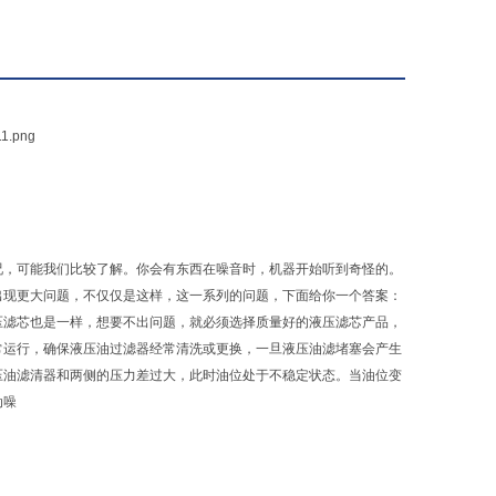
况，可能我们比较了解。你会有东西在噪音时，机器开始听到奇怪的。
出现更大问题，不仅仅是这样，这一系列的问题，下面给你一个答案：
压滤芯也是一样，想要不出问题，就必须选择质量好的液压滤芯产品，
常运行，确保液压油过滤器经常清洗或更换，一旦液压油滤堵塞会产生
压油滤清器和两侧的压力差过大，此时油位处于不稳定状态。当油位变
动噪