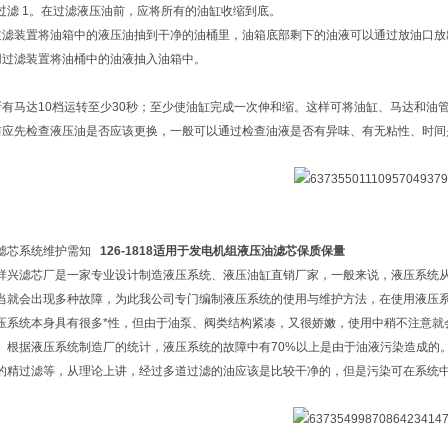
过滤 1。在过滤液压油前，应将所有的油缸收缩到底。
过滤装置将油箱中的液压油抽到干净的油桶里，油箱底部剩下的油液可以通过放油口放
用过滤装置将油桶中的油液抽入油箱中。
所有马达10档运转至少30秒；至少使油缸完成一次伸和缩。这样可将油缸、马达和油管
前应先检查液压油是否应该更换，一般可以通过检查油液是否有异味、有无粘性、时间是
滤芯系统维护需知
126-1818适用于发电机组液压油滤芯保质保量
祥兴滤芯厂是一家专业设计制造液压系统、液压油缸直销厂家，一般来说，液压系统
当就会出现多种故障，为此我公司专门编制液压系统的使用与维护方法，在使用液压
压系统本身具有很多*性，但由于油泵、阀类结构紧凑，又很娇嫩，使用中稍不注意就
。根据液压系统制造厂的统计，液压系统的故障中有70%以上是由于油液污染造成的
的精过滤等，从理论上讲，经过多道过滤的油应该是比较干净的，但是污染可在系统