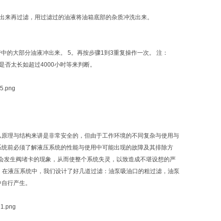
出来再过滤，用过滤过的油液将油箱底部的杂质冲洗出来。
中的大部分油液冲出来。 5。再按步骤1到3重复操作一次。 注：
否太长如超过4000小时等来判断。
从原理与结构来讲是非常安全的，但由于工作环境的不同复杂与使用与
系统前必须了解液压系统的性能与使用中可能出现的故障及其排除方
会发生阀堵卡的现象，从而使整个系统失灵，以致造成不堪设想的严
。在液压系统中，我们设计了好几道过滤：油泵吸油口的粗过滤，油泵
中自行产生。