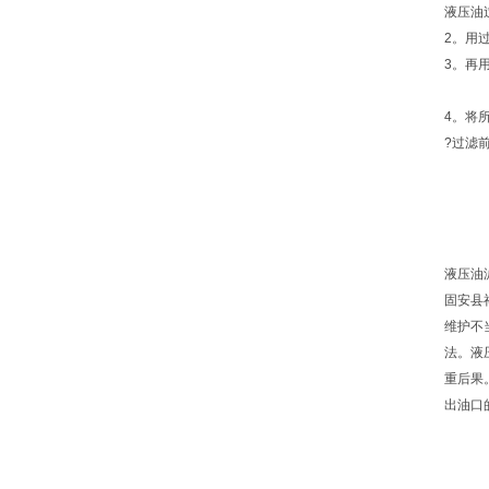
液压油
2。用
3。再
4。将
?过滤
液压油
固安县
维护不
法。液
重后果
出油口