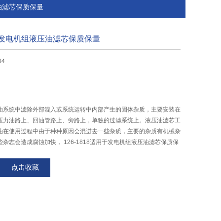
压油滤芯保质保量
适用于发电机组液压油滤芯保质保量
04
油系统中滤除外部混入或系统运转中内部产生的固体杂质，主要安装在
压力油路上、回油管路上、旁路上，单独的过滤系统上。液压油滤芯工
油在使用过程中由于种种原因会混进去一些杂质，主要的杂质有机械杂
杂志会造成腐蚀加快， 126-1818适用于发电机组液压油滤芯保质保
点击收藏