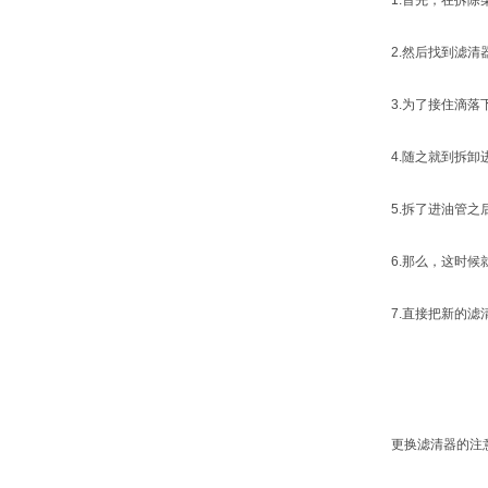
1.首先，在拆除柴
2.然后找到滤清器
3.为了接住滴落下
4.随之就到拆卸进
5.拆了进油管之后
6.那么，这时候就
7.直接把新的滤清
更换滤清器的注