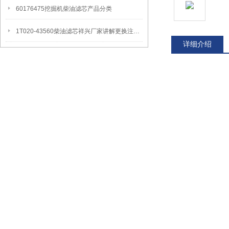
60176475挖掘机柴油滤芯产品分类
1T020-43560柴油滤芯祥兴厂家讲解更换注意事项
详细介绍