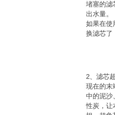
堵塞的滤
出水量。
如果在使
换滤芯了
2、滤芯
现在的末
中的泥沙
性炭，让