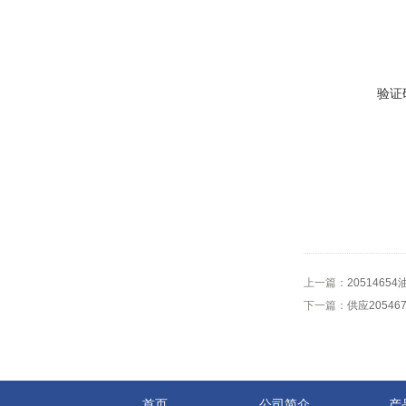
验证
上一篇：
205146
下一篇：
供应2054
首页
公司简介
产