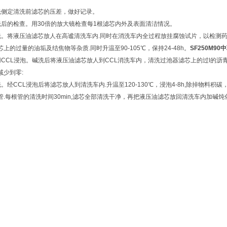
先侧定清洗前滤芯的压差，做好记录。
洗后的检查。用30倍的放大镜枪查每1根滤芯内外及表面清洁情况。
洗。将液压油滤芯放人在高谧清洗车内.同时在消洗车内全过程放挂腐蚀试片，以检测药液对滤芯
上的过量的油垢及结焦物等杂质.同时升温至90-105℃，保持24-48h。
SF250M9
用CCL浸泡。碱洗后将液压油滤芯放人到CCL消洗车内，清洗过池器滤芯上的过l的沥青
减少到零:
洗。经CCL浸泡后将滤芯放人到清洗车内.升温至120-130℃，浸泡4-8h,除掉物
.每根管的清洗时间30min,滤芯全部清洗干净，再把液压油滤芯放回清洗车内加碱饨化沮度保证