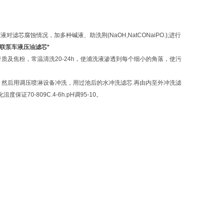
腐蚀情况，加多种碱液、助洗荆(NaOH,NatCONaiPO.);进行
0中联泵车液压油滤芯*
质及焦粉，常温清洗20-24h，使浦洗液渗透到每个细小的角落，使污
料积碳，然后用调压喷淋设备冲洗，用过池后的水冲洗滤芯.再由内至外冲洗滤
70-809C.4-6h.pH调95-10。