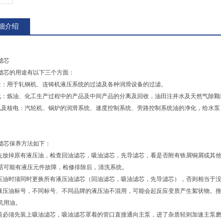
细介绍
滤芯
滤芯的用途有以下三个方面：
金：用于轧钢机、连铸机液压系统的过滤及各种润滑设备的过滤。
化：炼油、化工生产过程中的产品及中间产品的分离及回收，油田注井水及天然气除颗
电及核电：汽轮机、锅炉的润滑系统、速度控制系统、旁路控制系统油的净化，给水泵
滤芯保养方法如下：
前先放掉原有液压油，检查回油滤芯，吸油滤芯，先导滤芯，看是否附有铁屑铜屑或其
话可能有液压元件故障，检修排除后，清洗系统。
液压油时须同时更换所有液压油滤芯（回油滤芯，吸油滤芯，先导滤芯），否则相当于
别液压油标号，不同标号、不同品牌的液压油不混用，可能会起反应变质产生絮状物。
机用油。
油前必须先装上吸油滤芯，吸油滤芯罩着的管口直接通向主泵，进了杂质轻则加速主泵