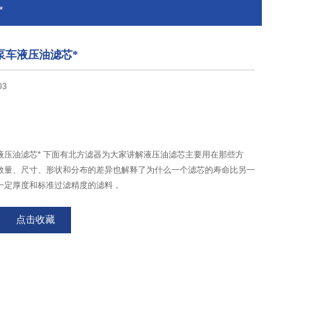
*
联泵车液压油滤芯*
03
泵车液压油滤芯* 下面有北方滤器为大家讲解液压油滤芯主要用在那些方
数量、尺寸、形状和分布的差异也解释了为什么一个滤芯的寿命比另一
一定厚度和标准过滤精度的滤料，
点击收藏