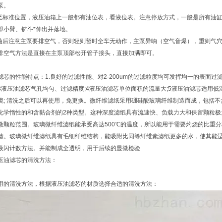
泵。
油至标准位置，液压油箱上一般都有油位表，看液位表。注意停放方式，一般是所有油
即小臂、铲斗*伸出并落地。
完油后注意主泵要排空气，否则轻则暂时全车无动作，主泵异响（空气音爆），重则气
排空气方法是直接在主泵顶部松开管子接头，直接加满即可。
滤芯的性能特点：1.良好的过滤性能、对2-200um的过滤粒度均可发挥均一的表面过
3液压油滤芯气孔均匀、过滤精度;4液压油滤芯单位面积的流量大;5液压油滤芯适用低
境; 清洗之后可以再使用，免更换。微纤维滤纸采用硼硅酸玻璃纤维制造而成，包括不
化学惰性的和含黏合剂的2种类型。这种深度滤纸具有流速快、负载力大和保留颗粒极
微颗粒范围。玻璃微纤维滤纸能承受高达500℃的温度，所以能用于需要灼烧的比重
滤。玻璃微纤维滤纸具有毛细纤维结构，能吸附比同等纤维素滤纸更多的水，使其能
液闪计数方法。并能制成全透明，用于后续的显微检验
压油滤芯的清洗方法：
用的清洗方法，根据液压油滤芯的材质选择合适的清洗方法：