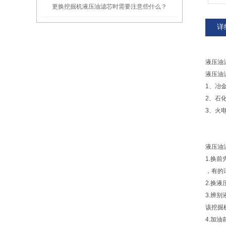
更换挖掘机液压油滤芯时需要注意些什么？
详
液压油
液压油
1、冶
2、石
3、火
液压油
1.换
，有的
2.换
3.辨
该挖掘
4.加