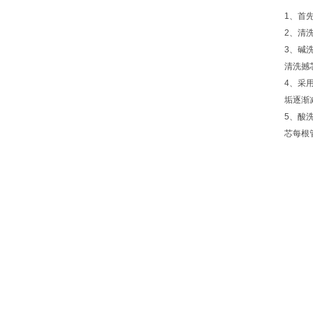
1、首
2、清
3、碱
清洗撼芯
4、采
垢逐渐
5、酸
芯每根管