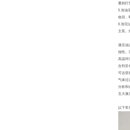
重则打
5.加
收回，
6.加
主泵。
液压油
蚀性。
高温环
合剂呈
可达亚
气体过
分析和
五大液
以下常