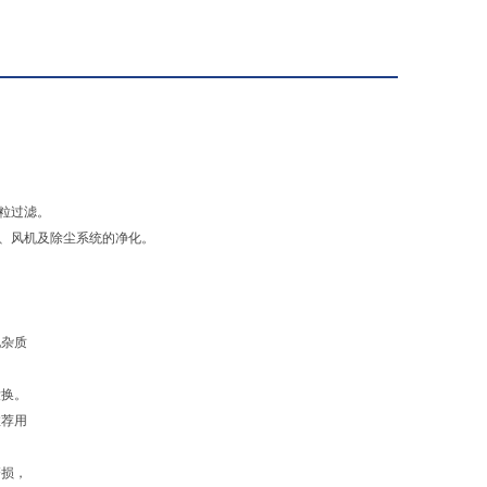
粒过滤。
、风机及除尘系统的净化。
他杂质
没换。
推荐用
磨损，