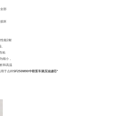
缸全部
穴损坏
滤性能2耐
温、
含粘
为细小，
分析和高温
适用于点样
SF250M90中联泵车液压油滤芯*