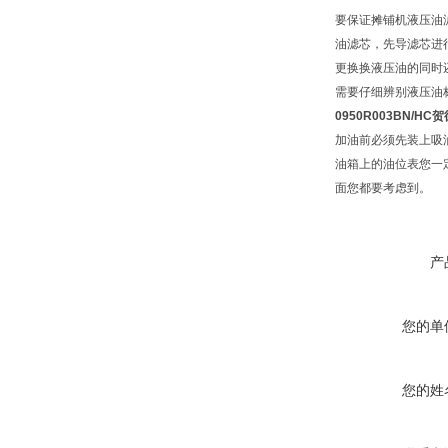
要保证摊铺机液压油
油滤芯，先导滤芯进
更换换液压油的同时
需要仔细辨别液压油
0950R003BN/H
加油前必须先装上吸
油箱上的油位表您一
面您都要考虑到。
产
您的单
您的姓