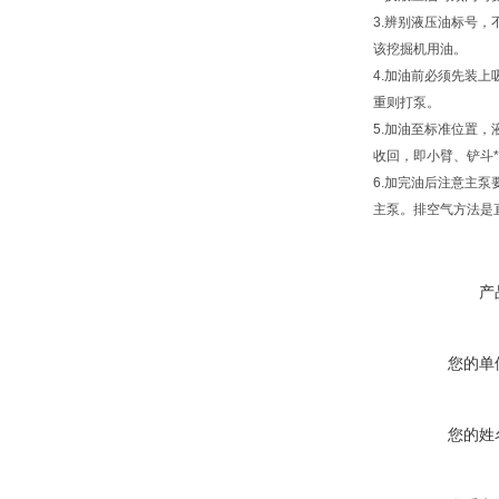
3.辨别液压油标号
该挖掘机用油。
4.加油前必须先装
重则打泵。
5.加油至标准位置
收回，即小臂、铲斗
6.加完油后注意主
主泵。排空气方法是
产
您的单
您的姓