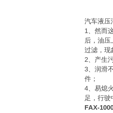
汽车液压
1、然而
后，油压
过滤，现
2、产生
3、润滑
件；
4、易熄
足，行驶
FAX-1