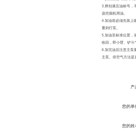
3.辨别液压油标号
该挖掘机用油。
4.加油前必须先装
重则打泵。
5.加油至标准位置
收回，即小臂、铲斗
6.加完油后注意主
主泵。排空气方法是
产
您的单
您的姓