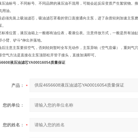
别液压油标号，不同标号、不同品牌的液压油不混用，可能会起反应变质产生絮状物。
机用油。
油前必须先装上吸油滤芯，吸油滤芯罩着的管口直接通向主泵，进了杂质轻则加速主泵
泵。
油至标准位置，液压油箱上一般都有油位表，看液位表。注意停放方式，一般是所有油
即小臂、铲斗*伸出并落地。
完油后注意主泵要排空气，否则轻则暂时全车无动作，主泵异响（空气音爆），重则气
排空气方法是直接在主泵顶部松开管子接头，直接加满即可。
56608液压油滤芯YA00016054质量保证
产品：
您的单位：
您的姓名：