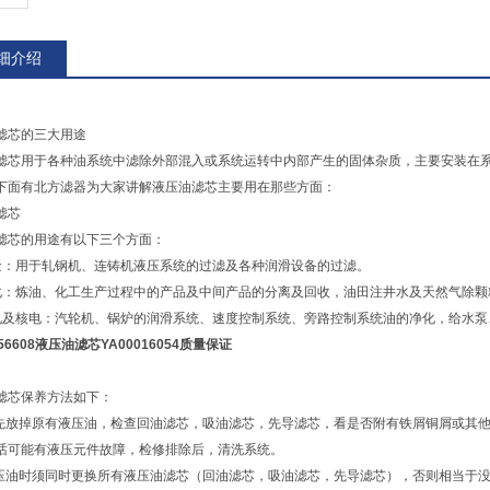
细介绍
滤芯的三大用途
滤芯用于各种油系统中滤除外部混入或系统运转中内部产生的固体杂质，主要安装在
下面有北方滤器为大家讲解液压油滤芯主要用在那些方面：
滤芯
滤芯的用途有以下三个方面：
金：用于轧钢机、连铸机液压系统的过滤及各种润滑设备的过滤。
化：炼油、化工生产过程中的产品及中间产品的分离及回收，油田注井水及天然气除颗
电及核电：汽轮机、锅炉的润滑系统、速度控制系统、旁路控制系统油的净化，给水泵
56608液压油滤芯YA00016054质量保证
滤芯保养方法如下：
前先放掉原有液压油，检查回油滤芯，吸油滤芯，先导滤芯，看是否附有铁屑铜屑或其
话可能有液压元件故障，检修排除后，清洗系统。
液压油时须同时更换所有液压油滤芯（回油滤芯，吸油滤芯，先导滤芯），否则相当于