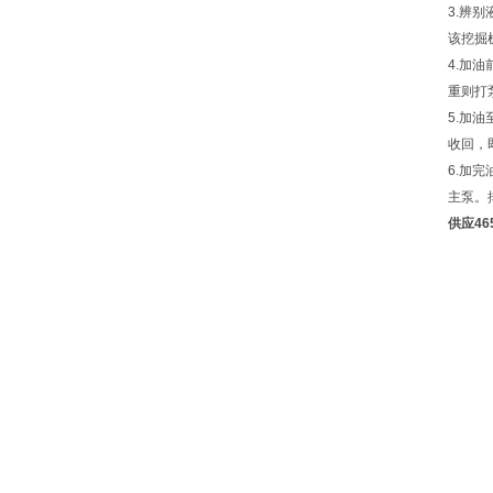
3.辨
该挖掘
4.加
重则打
5.加
收回，
6.加
主泵。
供应46