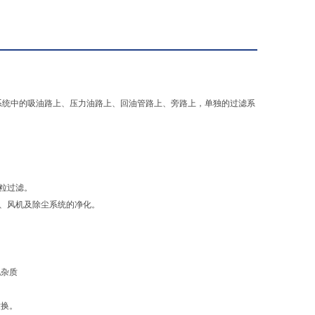
系统中的吸油路上、压力油路上、回油管路上、旁路上，单独的过滤系
粒过滤。
、风机及除尘系统的净化。
他杂质
没换。