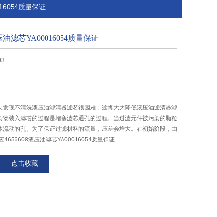
016054质量保证
压油滤芯YA00016054质量保证
03
人发现不清洗液压油滤清器滤芯很困难，这将大大降低液压油滤清器滤
染物装入滤芯的过程是堵塞滤芯通孔的过程。当过滤元件被污染的颗粒
体流动的孔。为了保证过滤材料的流量，压差会增大。在初始阶段，由
656608液压油滤芯YA00016054质量保证
点击收藏