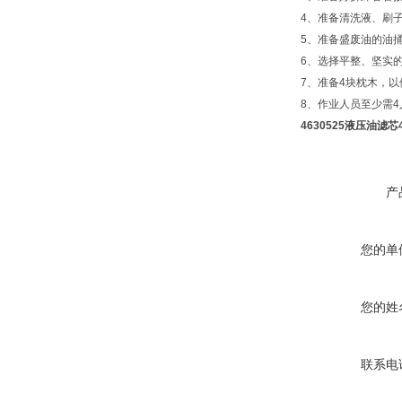
4、准备清洗液、刷
5、准备盛废油的油
6、选择平整、坚实
7、准备4块枕木，
8、作业人员至少需
4630525液压油滤芯
产
您的单
您的姓
联系电