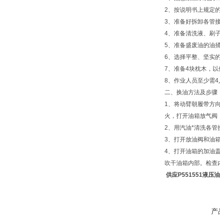
2、按说明书上规定
3、准备好拆卸各管
4、准备清洗液、刷
5、准备盛废油的油
6、选择平整、坚实
7、准备4块枕木，
8、作业人员至少需
二、换油方法及步骤
1、将动臂朝履带方
火，打开油箱放气阀
2、用汽油*清洗各
3、打开放油阀和油
4、打开油箱的加油
吹干油箱内部。检查
供应P551551液压
产