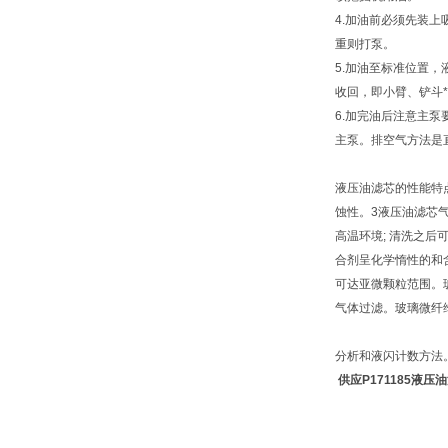
4.加油前必须先装
重则打泵。
5.加油至标准位置
收回，即小臂、铲斗
6.加完油后注意主
主泵。排空气方法是
液压油滤芯的性能特点
蚀性。3液压油滤芯气
高温环境; 清洗之
合剂呈化学惰性的和
可达亚微颗粒范围。
气体过滤。玻璃微纤
分析和液闪计数方法
供应P171185液压