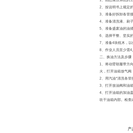
1、熟悉液压系统的
2、按说明书上规定
3、准备好拆卸各管
4、准备清洗液、刷
5、准备盛废油的油
6、选择平整、坚实
7、准备4块枕木，
8、作业人员至少需
二、换油方法及步骤
1、将动臂朝履带方
火，打开油箱放气阀
2、用汽油*清洗各
3、打开放油阀和油
4、打开油箱的加油
吹干油箱内部。检查
产