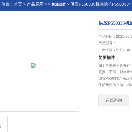
的位置：
首页
>
产品展示
> >
> 供应P550335机油滤芯P550335*
机油滤芯
供应P550335机
产品时间：2025-06-
产品型号：
厂家性质：
生产厂家
简要描述：
由于车主并不具备z
更换。下面，就来带你
滤芯P550335*
保护元件的上游，以
并使元件正常工作
在线咨询