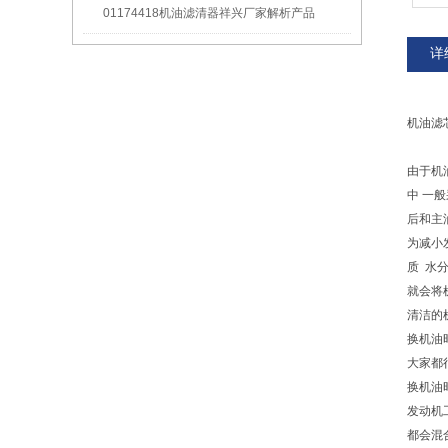
01174418机油滤清器祥兴厂家解析产品
详
机油滤
由于机
中 一
后和主
为减小
质 水
就会将
清洁的
换机油
大家都
换机油
发动机
都会混