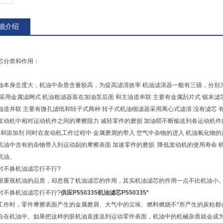
细介绍
芯分类和作用：
油本身念度大，机油中杂质含量较高，为提高滤清效率 机油滤清器一般有三级，分别
般采用金属滤网式 机油粗滤器装在加油泵后面 和主油道串联 主要有金属刮片式 锯末滤
油道并联 主要有微孔滤纸和转子式两种 转子式机油细滤器采用离心式滤清 没有滤芯
发动机中相对运动机件之间的摩擦阻力 减轻零件的磨损 加油呗不断输送到各运动机件的
分和添加剂 同时在发动机工作过程中 金属磨屑的带入 空气中杂物的进入 机油氧化物
机油中含有的杂物带入到运动副的摩擦表面 加速零件的磨损 降低发动机的使用寿命 
机油。
时不换机油滤芯行不行?
很重视机油的品质，却忽视了机油滤芯的作用，其实机油滤芯的作用一点不比机油小
时不换机油滤芯行不行?
供应P550335机油滤芯P550335*
工作时，零件摩擦表面产生的金属磨屑、大气中的尘埃、燃料燃烧不*所产生的炭粒都
合在机油中。如果把这样的脏机油直接送到运动零件表面，机油中的机械杂质就会成