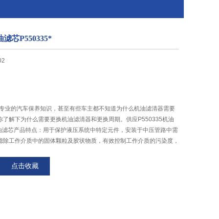
油滤芯P550335*
02
hi专业的汽车保养知识，甚至有些车主都不知道为什么机油滤清器需要
了解下为什么需要更换机油滤清器和更换周期。供应P550335机油
 液压油滤芯产品特点：用于保护液压系统中特定元件，安装于中压管路中需
滤除工作介质中的固体颗粒及胶状物质，有效控制工作介质的污染度，
点击收藏