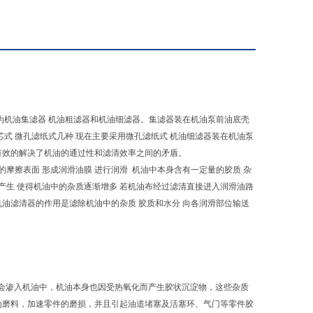
为机油集滤器 机油粗滤器和机油细滤器。集滤器装在机油泵前油底壳
芯式 微孔滤纸式几种 现在主要采用微孔滤纸式 机油细滤器装在机油泵
 有效的解决了机油的通过性和滤清效率之间的矛盾。
摩擦表面 形成润滑油膜 进行润滑 机油中本身含有一定量的胶质 杂
的产生 使得机油中的杂质逐渐增多 若机油布经过滤清直接进入润滑油路
机油滤清器的作用是滤除机油中的杂质 胶质和水分 向各润滑部位输送
。
会渗入机油中，机油本身也因受热氧化而产生胶状沉淀物，这些杂质
为磨料，加速零件的磨损，并且引起油道堵塞及活塞环、气门等零件胶